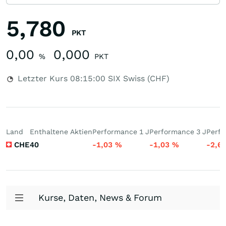
5,780
PKT
0,00
0,000
%
PKT
Letzter Kurs
08:15:00
SIX Swiss (CHF)
Land
Enthaltene Aktien
Performance 1 J
Performance 3 J
Perfo
CHE
40
-1,03
%
-1,03
%
-2,6
Kurse, Daten, News & Forum