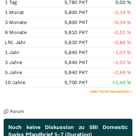
1 Tag
5,780
PKT
0,00
%
1 Monat
5,800
PKT
-0,34
%
3 Monate
5,800
PKT
-0,34
%
6 Monate
5,810
PKT
-0,52
%
Lfd. Jahr
5,830
PKT
-0,86
%
1 Jahr
5,840
PKT
-1,03
%
3 Jahre
5,840
PKT
-1,03
%
5 Jahre
5,940
PKT
-2,69
%
10 Jahre
5,700
PKT
+1,40
%
mehr Performancedaten »
Forum
Noch keine Diskussion zu SBI Domestic
Swiss Pfandbrief 5-7 (Duration)