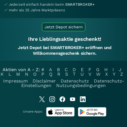
✅ Jederzeit einfach handeln beim
SMARTBROKER+
✅ mehr als 25 Jahre Marktpräsenz
Jetzt Depot sichern
Ihre Lieblingsaktie geschenkt!
Jetzt Depot bei SMARTBROKER+ eröffnen und
Willkommensgeschenk sichern.
Aktien von A - Z:
#
A
B
C
D
E
F
G
H
I
J
K
L
M
N
O
P
Q
R
S
T
U
V
W
X
Y
Z
Impressum
Disclaimer
Datenschutz
Datenschutz-
Einstellungen
Nutzungsbedingungen
Unsere Apps: