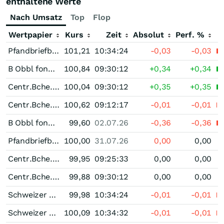
enthaltene Werte
Nach Umsatz
Top
Flop
Wertpapier
Kurs
Zeit
Absolut
Perf. %
Pfandbriefbank der schweizerischen Hypothekarinstitute Pfandbrief 2,50 % bis 02/27
101,21
10:34:24
-0,03
-0,03
B Obbl fond Ist 2,75 % bis 12/26
100,84
09:30:12
+0,34
+0,34
Centr.Bche.Cant 1,75 % bis 09/26
100,04
09:30:12
+0,35
+0,35
Centr.Bche.Cant 1,375 % bis 03/27
100,62
09:12:17
-0,01
-0,01
B Obbl fond Ist 1,00 % bis 07/26
99,60
02.07.26
-0,36
-0,36
Pfandbriefbank der schweizerischen Hypothekarinstitute Pfandbrief 0,25 % bis 08/26
100,00
31.07.26
0,00
0,00
Centr.Bche.Cant 0,05 % bis 11/26
99,95
09:25:33
0,00
0,00
Centr.Bche.Cant bis 01/27
99,88
09:30:12
0,00
0,00
Schweizer Kantonalbanken Pfandbrief 0,00 % bis 10/26
99,98
10:34:24
-0,01
-0,01
Schweizer Kantonalbanken Pfandbrief 0,375 % bis 12/26
100,09
10:34:32
-0,01
-0,01