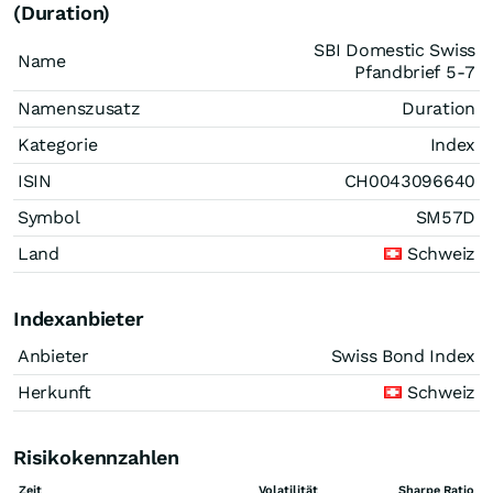
(Duration)
SBI Domestic Swiss
Name
Pfandbrief 5-7
Namenszusatz
Duration
Kategorie
Index
ISIN
CH0043096640
Symbol
SM57D
Land
Schweiz
Indexanbieter
Anbieter
Swiss Bond Index
Herkunft
Schweiz
Risikokennzahlen
Zeit
Volatilität
Sharpe Ratio