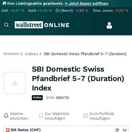
🎁 Ihre Lieblingsaktie geschenkt.
→ Jetzt Depot eröffnen
DAX
+0,47
%
Gold
+1,55
%
Öl (Brent)
-0,89
%
Dow Jones
-0,05
%
Indizes
SBI Domestic Swiss Pfandbrief 5-7 (Duration)
Startseite
SBI Domestic Swiss
Pfandbrief 5-7 (Duration)
Index
Index
SYM:
SM57D
Alarme
Zur Watchlist
Zum Portfolio
einrichten
hinzufügen
hinzufügen
SIX Swiss (CHF)