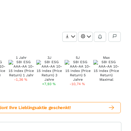
1 Jahr
3J
5J
Max
-1,36
%
+7,93
%
-10,74
%
! Ihre Lieblingsaktie geschenkt!