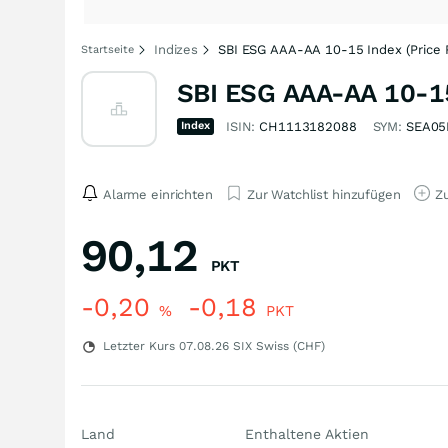
Indizes
SBI ESG AAA-AA 10-15 Index (Price 
Startseite
SBI ESG AAA-AA 10-15
Index
ISIN:
CH1113182088
SYM:
SEA05
Alarme einrichten
Zur Watchlist hinzufügen
Zu
90,12
PKT
-0,20
-0,18
%
PKT
Letzter Kurs
07.08.26
SIX Swiss (CHF)
Land
Enthaltene Aktien