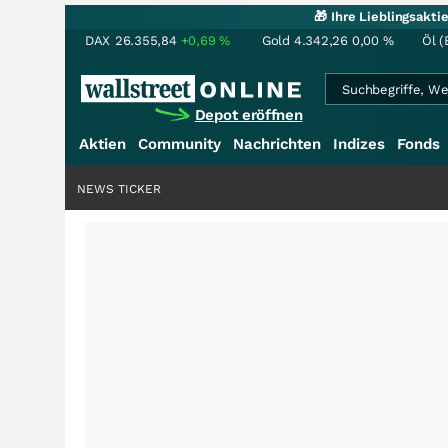
🎁 Ihre Lieblingsakt
DAX
26.355,84
+0,69
%
Gold
4.342,26
0,00
%
Öl (
Depot eröffnen
Aktien
Community
Nachrichten
Indizes
Fonds
NEWS TICKER