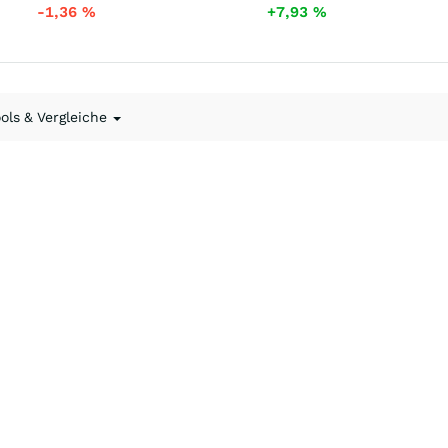
-1,36
%
+7,93
%
ools & Vergleiche