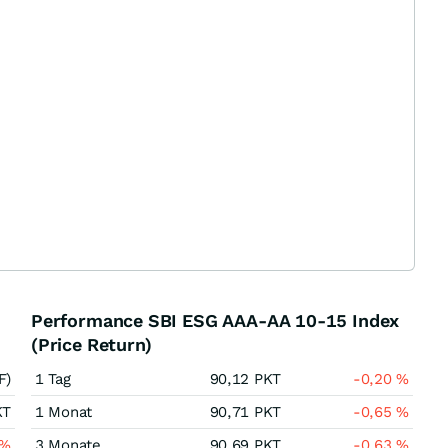
Performance SBI ESG AAA-AA 10-15 Index
(Price Return)
F)
1 Tag
90,12
PKT
-0,20
%
KT
1 Monat
90,71
PKT
-0,65
%
%
3 Monate
90,69
PKT
-0,63
%