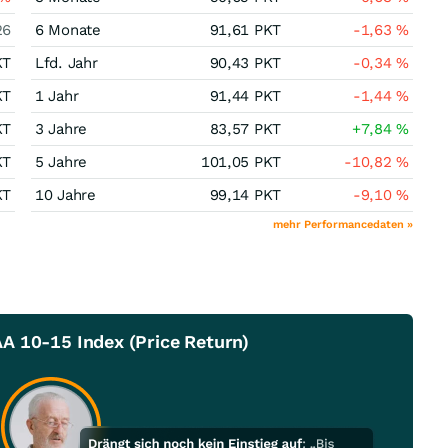
26
6 Monate
91,61
PKT
-1,63
%
KT
Lfd. Jahr
90,43
PKT
-0,34
%
KT
1 Jahr
91,44
PKT
-1,44
%
KT
3 Jahre
83,57
PKT
+7,84
%
KT
5 Jahre
101,05
PKT
-10,82
%
KT
10 Jahre
99,14
PKT
-9,10
%
mehr Performancedaten »
A 10-15 Index (Price Return)