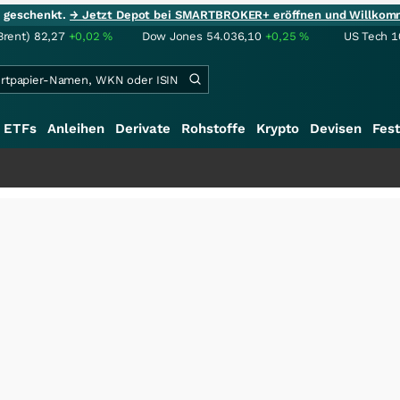
ie geschenkt.
→ Jetzt Depot bei SMARTBROKER+ eröffnen und Willkom
Brent)
82,27
+0,02
%
Dow Jones
54.036,10
+0,25
%
US Tech 1
ETFs
Anleihen
Derivate
Rohstoffe
Krypto
Devisen
Fest
+++
S