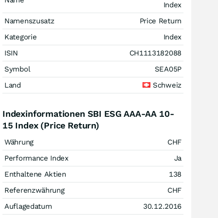
Name
Index
Namenszusatz
Price Return
Kategorie
Index
ISIN
CH1113182088
Symbol
SEA05P
Land
Schweiz
Indexinformationen SBI ESG AAA-AA 10-
15 Index (Price Return)
Währung
CHF
Performance Index
Ja
Enthaltene Aktien
138
Referenzwährung
CHF
Auflagedatum
30.12.2016