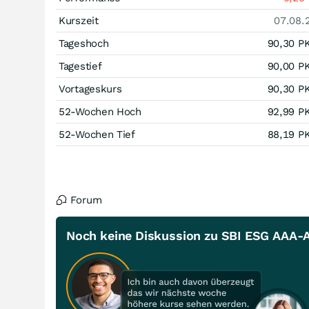
Kurszeit
07.08.
Tageshoch
90,30
P
Tagestief
90,00
P
Vortageskurs
90,30
P
52-Wochen Hoch
92,99
P
52-Wochen Tief
88,19
P
Forum
Noch keine Diskussion zu SBI ESG AAA-A