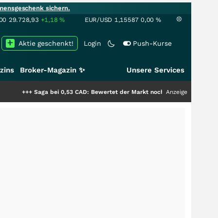
mensgeschenk sichern.
00
29.728,93
+1,18
%
EUR/USD
1,15587
0,00
%
Aktie geschenkt!
Login
Push-Kurse
zins
Broker-Magazin ✨
Unsere Services
aga bei 0,53 CAD: Bewertet der Markt noch immer nur die Hälfte der Story
Anzeige