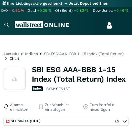
🎁 Ihre Lieblingsaktie geschenkt.
→ Jetzt Depot eröffnen
DAX
-0,51
%
Gold
+0,35
%
Öl (Brent)
+0,82
%
Dow Jones
+0,46
%
Indizes
SBI ESG AAA-BBB 1-15 Index (Total Return)
Startseite
Chart
SBI ESG AAA-BBB 1-15
Index (Total Return) Index
Index
SYM:
SES15T
Alarme
Zur Watchlist
Zum Portfolio
einrichten
hinzufügen
hinzufügen
SIX Swiss (CHF)