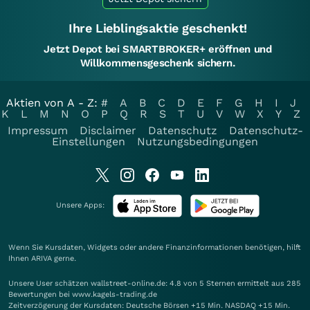
Ihre Lieblingsaktie geschenkt!
Jetzt Depot bei SMARTBROKER+ eröffnen und
Willkommensgeschenk sichern.
Aktien von A - Z:
#
A
B
C
D
E
F
G
H
I
J
K
L
M
N
O
P
Q
R
S
T
U
V
W
X
Y
Z
Impressum
Disclaimer
Datenschutz
Datenschutz-
Einstellungen
Nutzungsbedingungen
Unsere Apps:
Wenn Sie Kursdaten, Widgets oder andere Finanzinformationen benötigen, hilft
Ihnen
ARIVA
gerne.
Unsere User schätzen wallstreet-online.de: 4.8 von 5 Sternen ermittelt aus 285
Bewertungen bei www.kagels-trading.de
Zeitverzögerung der Kursdaten: Deutsche Börsen +15 Min. NASDAQ +15 Min.