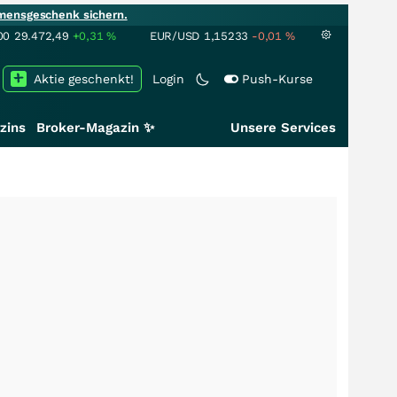
mensgeschenk sichern.
00
29.472,49
+0,31
%
EUR/USD
1,15233
-0,01
%
Aktie geschenkt!
Login
Push-Kurse
zins
Broker-Magazin ✨
Unsere Services