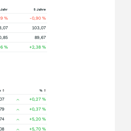
 Jahr
5 Jahre
09
%
-0,90
%
3,07
103,07
0,85
89,67
96
%
+2,38
%
h
%
07
+0,27
%
79
+0,37
%
74
+5,20
%
08
+5,70
%