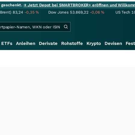
ie geschenkt.
→ Jetzt Depot bei SMARTBROKER+ eröffnen und Willkom
(Brent)
83,24
-0,35
%
Dow Jones
53.869,22
-0,06
%
US Tech 1
ETFs
Anleihen
Derivate
Rohstoffe
Krypto
Devisen
Fest