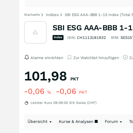
Indizes
SBI ESG AAA-BBB 1-15 Index (Total 
Startseite
SBI ESG AAA-BBB 1-15
Index
ISIN:
CH1113181932
SYM:
SES15
Alarme einrichten
Zur Watchlist hinzufügen
Zu
101,98
PKT
-0,06
-0,06
%
PKT
Letzter Kurs
09:09:00
SIX Swiss (CHF)
Übersicht
Kurse & Analysen
Forum
T