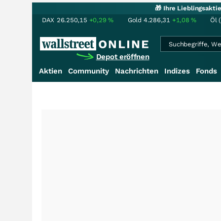
🎁 Ihre Lieblingsakt
DAX
26.250,15
+0,29
%
Gold
4.286,31
+1,08
%
Öl 
Depot eröffnen
Aktien
Community
Nachrichten
Indizes
Fonds