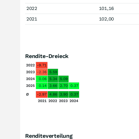
2022
101,16
2021
102,00
Rendite-Dreieck
2022
-9.71
2023
-2.36
5.59
2024
0.06
5.34
5.09
2025
0.14
3.66
2.70
0.37
Ø
-2.97
4.86
3.90
0.37
2021
2022
2023
2024
Renditeverteilung