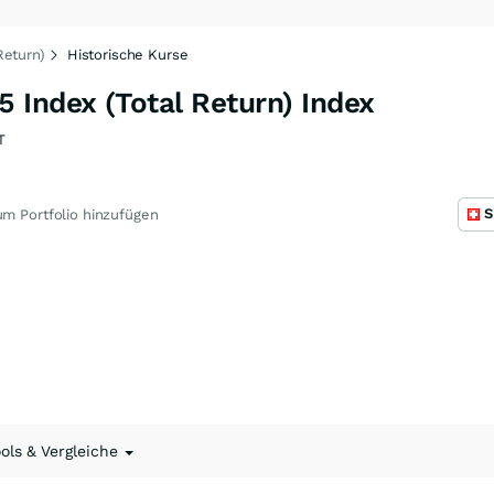
Return)
Historische Kurse
 Index (Total Return) Index
T
S
m Portfolio hinzufügen
ools & Vergleiche