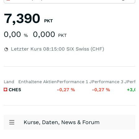
7,390
PKT
0,00
0,000
%
PKT
Letzter Kurs
08:15:00
SIX Swiss (CHF)
Land
Enthaltene Aktien
Performance 1 J
Performance 3 J
Perfo
CHE
5
-0,27
%
-0,27
%
+3,0
Kurse, Daten, News & Forum