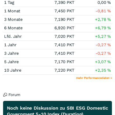
1 Tag
7,390
PKT
0,00
%
1 Monat
7,450
PKT
-0,81
%
3 Monate
7,190
PKT
+2,78
%
6 Monate
6,920
PKT
+6,79
%
Lfd. Jahr
7,020
PKT
+5,27
%
1 Jahr
7,410
PKT
-0,27
%
3 Jahre
7,410
PKT
-0,27
%
5 Jahre
7,170
PKT
+3,07
%
10 Jahre
7,220
PKT
+2,35
%
mehr Performancedaten »
Forum
Noch keine Diskussion zu SBI ESG Domestic
Government 5-10 Index (Duration)