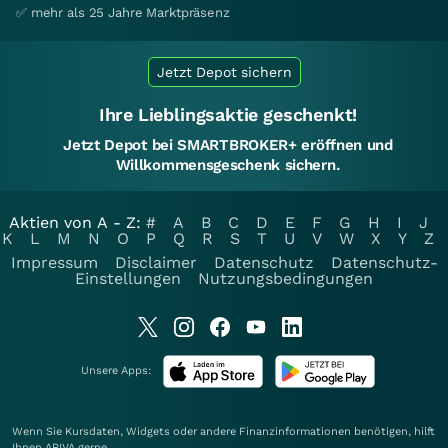
✅ mehr als 25 Jahre Marktpräsenz
Jetzt Depot sichern
Ihre Lieblingsaktie geschenkt!
Jetzt Depot bei SMARTBROKER+ eröffnen und
Willkommensgeschenk sichern.
Aktien von A - Z:
#
A
B
C
D
E
F
G
H
I
J
K
L
M
N
O
P
Q
R
S
T
U
V
W
X
Y
Z
Impressum
Disclaimer
Datenschutz
Datenschutz-
Einstellungen
Nutzungsbedingungen
Unsere Apps:
Wenn Sie Kursdaten, Widgets oder andere Finanzinformationen benötigen, hilft
Ihnen
ARIVA
gerne.