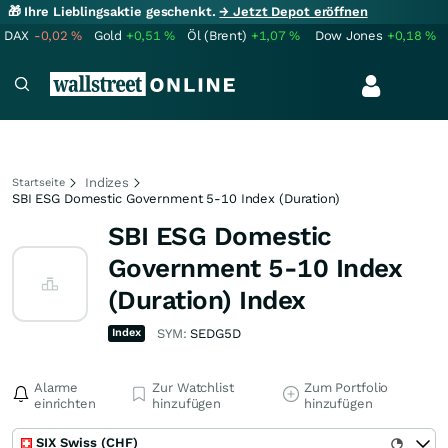
🎁 Ihre Lieblingsaktie geschenkt.
→ Jetzt Depot eröffnen
DAX
-0,02
%
Gold
+0,51
%
Öl (Brent)
+1,07
%
Dow Jones
+0,18
%
Indizes
Startseite
SBI ESG Domestic Government 5-10 Index (Duration)
SBI ESG Domestic
Government 5-10 Index
(Duration) Index
Index
SYM:
SEDG5D
Alarme
Zur Watchlist
Zum Portfolio
einrichten
hinzufügen
hinzufügen
SIX Swiss (CHF)