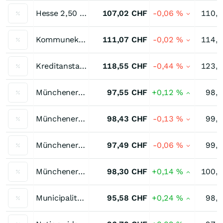
Hesse 2,50 % bis 04/30
107,02
CHF
-0,06
%
110,
Kommunekredit 2,875 % bis 10/31
111,07
CHF
-0,02
%
114,
Kreditanstalt für Wiederaufbau Staatsnahe Anleihen 2,75 % bis 02/37
118,55
CHF
-0,44
%
123,
Münchener Hypothekenbank Pfandbrief 0,20 % bis 06/31
97,55
CHF
+0,12
%
98,
Münchener Hypothekenbank Pfandbrief 0,25 % bis 05/30
98,43
CHF
-0,13
%
99,
Münchener Hypothekenbank Pfandbrief 0,55 % bis 03/34
97,49
CHF
-0,06
%
99,
Münchener Hypothekenbank Pfandbrief 0,55 % bis 11/32
98,30
CHF
+0,14
%
100,
Municipality Finance Staatsnahe Anleihen 0,625 % bis 08/38
95,58
CHF
+0,24
%
98,