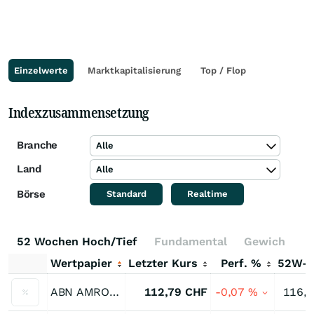
Einzelwerte
Marktkapitalisierung
Top / Flop
Indexzusammensetzung
Branche
Alle
Land
Alle
Börse
Standard
Realtime
52 Wochen Hoch/Tief
Fundamental
Gewichtung
Wertpapier
Letzter Kurs
Perf. %
52W-
ABN AMRO 3,375 % bis 08/31
112,79
CHF
-0,07
%
116,