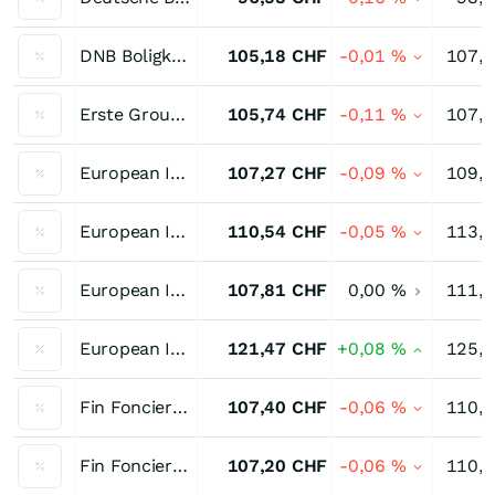
DNB Boligkredit 2,00 % bis 09/30
105,18
CHF
-0,01
%
107,
Erste Group Bk 2,25 % bis 10/30
105,74
CHF
-0,11
%
107,
European Investment Bank Staatsnahe Anleihen 1,75 % bis 06/33
107,27
CHF
-0,09
%
109,
European Investment Bank Staatsnahe Anleihen 2,00 % bis 11/35
110,54
CHF
-0,05
%
113,
European Investment Bank Staatsnahe Anleihen 2,625 % bis 04/30
107,81
CHF
0,00
%
111,
European Investment Bank Staatsnahe Anleihen 3,125 % bis 06/36
121,47
CHF
+0,08
%
125,
Fin Foncier 2,50 % bis 02/31
107,40
CHF
-0,06
%
110,
Fin Foncier 2,625 % bis 08/30
107,20
CHF
-0,06
%
110,