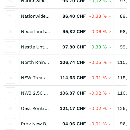
Nationwide Build 0,1675 % bis 07/31
96,70
CHF
+0,02
%
97,
Nationwide Build 0,485 % bis 07/44
86,40
CHF
-0,38
%
89,
Nederlandse Waterschapsbank Staatsnahe Anleihen 0,625 % bis 08/37
95,82
CHF
-0,06
%
98,
Nestle Unternehmensanleihe 0,55 % bis 10/32
97,80
CHF
+0,33
%
99,
North Rhine-W 2,50 % bis 04/30
106,74
CHF
-0,05
%
110,
NSW Treasury 2,375 % bis 04/41
114,63
CHF
-0,31
%
119,
NWB 2,50 % bis 04/30
106,87
CHF
-0,02
%
110,
Oest Kontrollbk 3,25 % bis 07/36
121,17
CHF
-0,02
%
125,
Prov New Brunswick 0,125 % bis 12/32
94,96
CHF
-0,01
%
96,