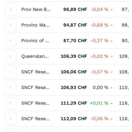
Prov New Brunswick 0,20 % bis 11/31
96,89
CHF
-0,04
%
97,
Provinz Manitoba Staatsnahe Anleihen 0,80 % bis 03/39
94,87
CHF
-0,68
%
98,
Provinz of New Brunswick Staatsnahe Anleihen 0,25 % bis 12/39
87,70
CHF
-0,37
%
90,
Queensland Treasury 1,72 % bis 09/39
106,39
CHF
-0,02
%
109,
SNCF Reseau 2,00 % bis 11/34
106,06
CHF
-0,07
%
108,
SNCF Reseau 2,625 % bis 03/31
106,93
CHF
0,00
%
110,
SNCF Reseau 2,625 % bis 03/37
111,29
CHF
+0,01
%
116,
SNCF Reseau 3,25 % bis 06/32
112,09
CHF
-0,06
%
116,