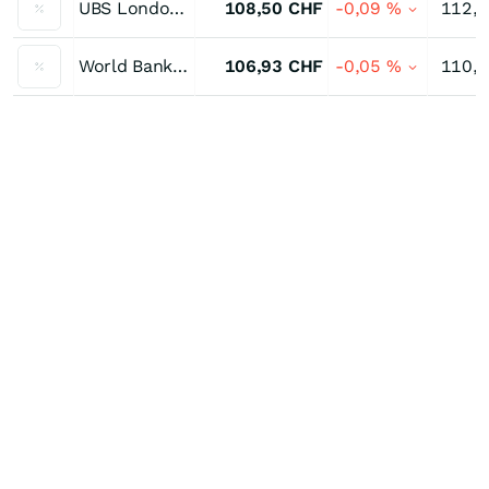
UBS London 3,125 % bis 11/30
108,50
CHF
-0,09
%
112,
World Bank 2,50 % bis 04/30
106,93
CHF
-0,05
%
110,