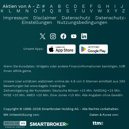
Aktien von A - Z:
#
A
B
C
D
E
F
G
H
I
J
K
L
M
N
O
P
Q
R
S
T
U
V
W
X
Y
Z
Impressum
Disclaimer
Datenschutz
Datenschutz-
Einstellungen
Nutzungsbedingungen
Unsere Apps:
Wenn Sie Kursdaten, Widgets oder andere Finanzinformationen benötigen, hilft
Ihnen
ARIVA
gerne.
Unsere User schätzen wallstreet-online.de: 4.8 von 5 Sternen ermittelt aus 285
Bewertungen bei www.kagels-trading.de
Zeitverzögerung der Kursdaten: Deutsche Börsen +15 Min. NASDAQ +15 Min.
NYSE +20 Min. AMEX +20 Min. Dow Jones +15 Min. Alle Angaben ohne Gewähr.
Copyright © 1998-2026 Smartbroker Holding AG - Alle Rechte vorbehalten.
Mit Unterstützung von:
Daten & Kurse von: