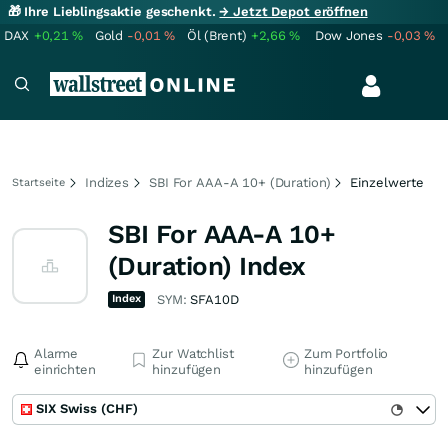
🎁 Ihre Lieblingsaktie geschenkt.
→ Jetzt Depot eröffnen
DAX
+0,21
%
Gold
-0,01
%
Öl (Brent)
+2,66
%
Dow Jones
-0,03
%
Indizes
SBI For AAA-A 10+ (Duration)
Einzelwerte
Startseite
SBI For AAA-A 10+
(Duration) Index
Index
SYM:
SFA10D
Alarme
Zur Watchlist
Zum Portfolio
einrichten
hinzufügen
hinzufügen
SIX Swiss (CHF)