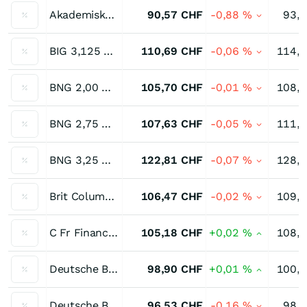
Akademiska Unternehmensanleihe 0,65 % bis 02/44
90,57
CHF
-0,88
%
93,
BIG 3,125 % bis 09/31
110,69
CHF
-0,06
%
114,
BNG 2,00 % bis 11/30
105,70
CHF
-0,01
%
108,
BNG 2,75 % bis 04/30
107,63
CHF
-0,05
%
111,
BNG 3,25 % bis 06/37
122,81
CHF
-0,07
%
128,
Brit Columbia 2,50 % bis 04/30
106,47
CHF
-0,02
%
109,
C Fr Financial Local 2,875 % bis 04/30
105,18
CHF
+0,02
%
108,
Deutsche Bahn Unternehmensanleihe 0,45 % bis 11/30
98,90
CHF
+0,01
%
100,
Deutsche Bahn Unternehmensanleihe 0,50 % bis 06/34
96,53
CHF
-0,16
%
98,