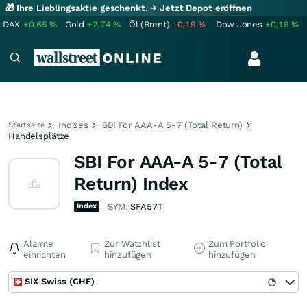
🎁 Ihre Lieblingsaktie geschenkt.
→ Jetzt Depot eröffnen
DAX
+0,65
%
Gold
+2,74
%
Öl (Brent)
-0,19
%
Dow Jones
+0,19
%
Indizes
SBI For AAA-A 5-7 (Total Return)
Startseite
Handelsplätze
SBI For AAA-A 5-7 (Total
Return) Index
Index
SYM:
SFA57T
Alarme
Zur Watchlist
Zum Portfolio
einrichten
hinzufügen
hinzufügen
SIX Swiss (CHF)