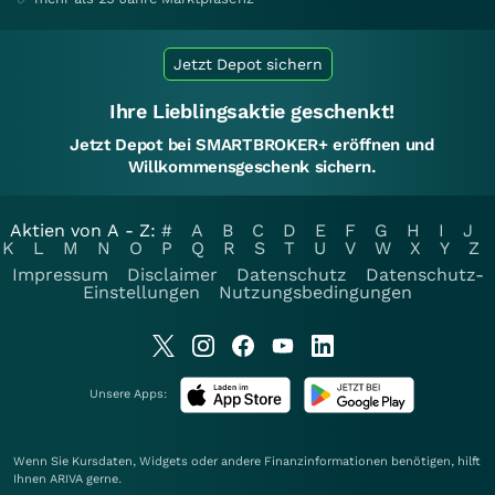
Jetzt Depot sichern
Ihre Lieblingsaktie geschenkt!
Jetzt Depot bei SMARTBROKER+ eröffnen und
Willkommensgeschenk sichern.
Aktien von A - Z:
#
A
B
C
D
E
F
G
H
I
J
K
L
M
N
O
P
Q
R
S
T
U
V
W
X
Y
Z
Impressum
Disclaimer
Datenschutz
Datenschutz-
Einstellungen
Nutzungsbedingungen
Unsere Apps:
Wenn Sie Kursdaten, Widgets oder andere Finanzinformationen benötigen, hilft
Ihnen
ARIVA
gerne.