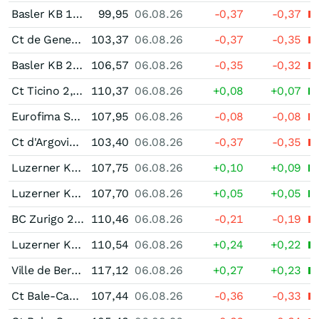
Basler KB 1,875 % bis 10/26
99,95
06.08.26
-0,37
-0,37
Ct de Geneve 2,125 % bis 10/28
103,37
06.08.26
-0,37
-0,35
Basler KB 2,00 % bis 11/32
106,57
06.08.26
-0,35
-0,32
Ct Ticino 2,125 % bis 11/34
110,37
06.08.26
+0,08
+0,07
Eurofima Staatsnahe Anleihen 2,875 % bis 02/30
107,95
06.08.26
-0,08
-0,08
Ct d'Argovie 2,00 % bis 12/28
103,40
06.08.26
-0,37
-0,35
Luzerner KB 1,875 % bis 11/35
107,75
06.08.26
+0,10
+0,09
Luzerner KB 2,00 % bis 12/33
107,70
06.08.26
+0,05
+0,05
BC Zurigo 2,00 % bis 12/40
110,46
06.08.26
-0,21
-0,19
Luzerner KB 2,00 % bis 12/39
110,54
06.08.26
+0,24
+0,22
Ville de Berne 2,50 % bis 04/41
117,12
06.08.26
+0,27
+0,23
Ct Bale-Campagne 2,625 % bis 05/30
107,44
06.08.26
-0,36
-0,33