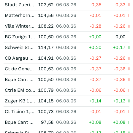
Stadt Zuerich 1,50 % bis 04/32
103,62
06.08.26
-0,35
-0,33
Matterhorn Verkehrs 1,50 % bis 04/32
104,56
06.08.26
-0,01
-0,01
Ville Winterthour 1,875 % bis 04/37
108,22
06.08.26
-0,28
-0,26
BC Zurigo 1,625 % bis 04/27
100,60
06.08.26
+0,00
0,00
Schweiz Staatsanleihe 1,50 % bis 04/42
114,17
06.08.26
+0,20
+0,17
CB Aargau 1,60 % bis 05/37
104,91
06.08.26
-0,27
-0,26
Ct de Geneve 1,50 % bis 05/27
100,63
06.08.26
-0,37
-0,36
Bque Cant Fribourg 1,45 % bis 06/27
100,50
06.08.26
-0,37
-0,36
Ctrle EM contr 1,25 % bis 06/27
100,79
06.08.26
-0,06
-0,06
Zuger KB 1,50 % bis 06/37
104,15
06.08.26
+0,14
+0,13
Ct Ticino 1,25 % bis 06/27
100,73
06.08.26
-0,01
-0,01
Bque Cant Fribourg bis 02/30
97,58
06.08.26
+0,08
+0,08
Schweiz Staatsanleihe 1,25 % bis 06/37
108,70
06.08.26
+0,17
+0,15