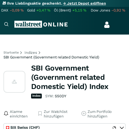
🎁 Ihre Lieblingsaktie geschenkt.
→ Jetzt Depot eröffnen
DAX
-0,09
%
Gold
+0,47
%
Öl (Brent)
+5,15
%
Dow Jones
-0,92
%
Indizes
Startseite
SBI Government (Government related Domestic Yield)
SBI Government
(Government related
Domestic Yield) Index
Index
SYM:
S50DY
Alarme
Zur Watchlist
Zum Portfolio
einrichten
hinzufügen
hinzufügen
SIX Swiss (CHF)