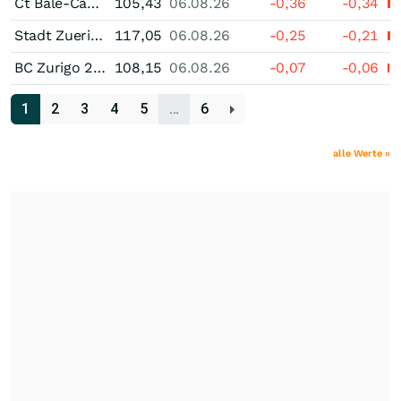
Ct Bale-Campagne 2,625 % bis 05/29
105,43
06.08.26
-0,36
-0,34
Stadt Zuerich 2,625 % bis 06/38
117,05
06.08.26
-0,25
-0,21
BC Zurigo 2,50 % bis 06/31
108,15
06.08.26
-0,07
-0,06
1
2
3
4
5
…
6
alle Werte »