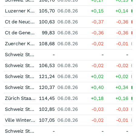
Luzerner KB 1,625 % bis 07/37
105,70
06.08.26
+0,15
+0,14
Ct de Neuchatel 1,25 % bis 09/27
100,63
06.08.26
-0,37
-0,36
Ct de Geneve 1,25 % bis 10/26
99,83
06.08.26
-0,36
-0,36
Zuercher Kantonalbank Unternehmensanleihe 2,00 % bis 11/34
108,68
06.08.26
-0,02
-0,01
Schweiz Staatsanleihe 4,00 % bis 02/23
-
-
-
Schweiz Staatsanleihe 4,00 % bis 04/28
106,53
06.08.26
-0,02
-0,02
Schweiz Staatsanleihe 3,50 % bis 04/33
121,24
06.08.26
+0,02
+0,02
Schweiz Staatsanleihe 2,50 % bis 03/36
120,37
06.08.26
+0,40
+0,34
Zürich Staatsnahe Anleihen 2,55 % bis 03/36
114,45
06.08.26
+0,18
+0,16
Schweiz Staatsanleihe 3,25 % bis 06/27
102,85
06.08.26
-0,03
-0,03
Ville Winterthour 2,75 % bis 01/30
107,05
06.08.26
-0,02
-0,01
Schweiz Staatsanleihe 2,00 % bis 04/21
-
-
-