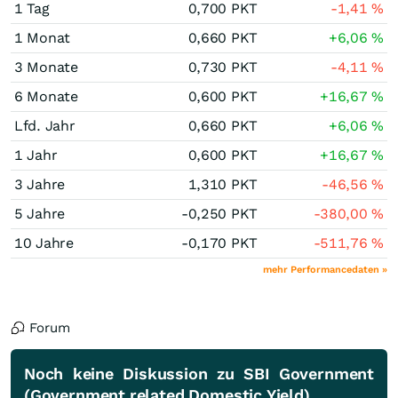
1 Tag
0,700
PKT
-1,41
%
1 Monat
0,660
PKT
+6,06
%
3 Monate
0,730
PKT
-4,11
%
6 Monate
0,600
PKT
+16,67
%
Lfd. Jahr
0,660
PKT
+6,06
%
1 Jahr
0,600
PKT
+16,67
%
3 Jahre
1,310
PKT
-46,56
%
5 Jahre
-0,250
PKT
-380,00
%
10 Jahre
-0,170
PKT
-511,76
%
mehr Performancedaten »
Forum
Noch keine Diskussion zu SBI Government
(Government related Domestic Yield)