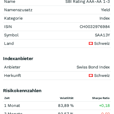
Name
SBI Rating AAA-AA 1-3
Namenszusatz
Yield
Kategorie
Index
ISIN
CH0032976984
Symbol
SAA13Y
Land
Schweiz
Indexanbieter
Anbieter
Swiss Bond Index
Herkunft
Schweiz
Risikokennzahlen
Zeit
Volatilität
Sharpe Ratio
1 Monat
83,89 %
+0,18
3 Monate
93,57 %
-0,02