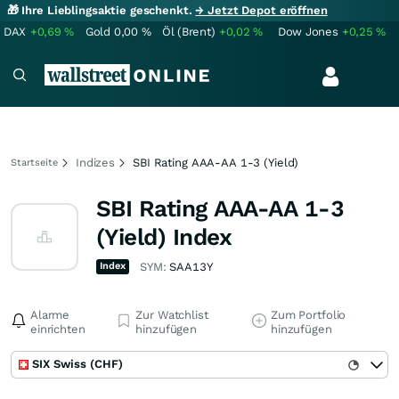
🎁 Ihre Lieblingsaktie geschenkt.
→ Jetzt Depot eröffnen
DAX
+0,69
%
Gold
0,00
%
Öl (Brent)
+0,02
%
Dow Jones
+0,25
%
Indizes
SBI Rating AAA-AA 1-3 (Yield)
Startseite
SBI Rating AAA-AA 1-3
(Yield) Index
Index
SYM:
SAA13Y
Alarme
Zur Watchlist
Zum Portfolio
einrichten
hinzufügen
hinzufügen
SIX Swiss (CHF)