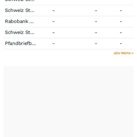
Schweiz Staatsanleihe 2,00 % bis 04/21
-
-
-
Rabobank Unternehmensanleihe 2,00 % bis 09/21
-
-
-
Schweiz Staatsanleihe 2,00 % bis 05/22
-
-
-
Pfandbriefbank der schweizerischen Hypothekarinstitute Pfandbrief 0,00 % bis 02/22
-
-
-
alle Werte »