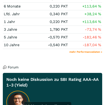
6 Monate
0,220
PKT
+113,64
%
Lfd. Jahr
0,340
PKT
+38,24
%
1 Jahr
0,220
PKT
+113,64
%
3 Jahre
1,790
PKT
-73,74
%
5 Jahre
-0,570
PKT
-182,46
%
10 Jahre
-0,540
PKT
-187,04
%
mehr Performancedaten »
Forum
Noch keine Diskussion zu SBI Rating AAA-AA
1-3 (Yield)