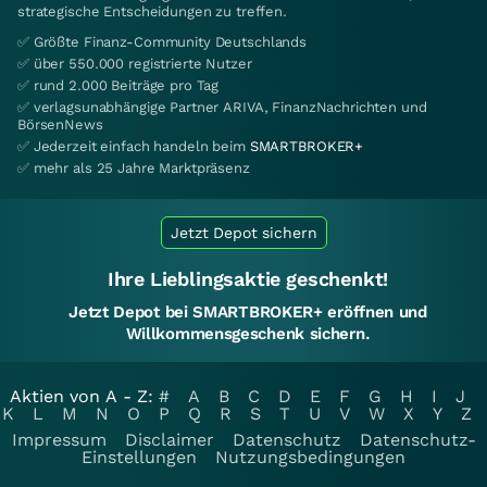
strategische Entscheidungen zu treffen.
✅ Größte Finanz-Community Deutschlands
✅ über 550.000 registrierte Nutzer
✅ rund 2.000 Beiträge pro Tag
✅ verlagsunabhängige Partner ARIVA, FinanzNachrichten und
BörsenNews
✅ Jederzeit einfach handeln beim
SMARTBROKER+
✅ mehr als 25 Jahre Marktpräsenz
Jetzt Depot sichern
Ihre Lieblingsaktie geschenkt!
Jetzt Depot bei SMARTBROKER+ eröffnen und
Willkommensgeschenk sichern.
Aktien von A - Z:
#
A
B
C
D
E
F
G
H
I
J
K
L
M
N
O
P
Q
R
S
T
U
V
W
X
Y
Z
Impressum
Disclaimer
Datenschutz
Datenschutz-
Einstellungen
Nutzungsbedingungen