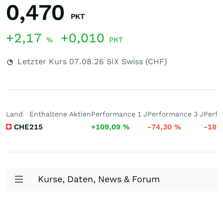
0,470
PKT
+2,17
+0,010
%
PKT
Letzter Kurs
07.08.26
SIX Swiss (CHF)
Land
Enthaltene Aktien
Performance 1 J
Performance 3 J
Perfo
CHE
215
+109,09
%
-74,30
%
-180
Kurse, Daten, News & Forum