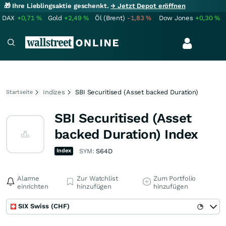
🎁 Ihre Lieblingsaktie geschenkt.
→ Jetzt Depot eröffnen
DAX
+0,71
%
Gold
+2,49
%
Öl (Brent)
-1,83
%
Dow Jones
+0,30
%
Indizes
SBI Securitised (Asset backed Duration)
Startseite
SBI Securitised (Asset
backed Duration) Index
Index
SYM:
S64D
Alarme
Zur Watchlist
Zum Portfolio
einrichten
hinzufügen
hinzufügen
SIX Swiss (CHF)