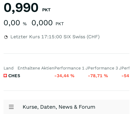
0,990
PKT
0,00
0,000
%
PKT
Letzter Kurs
17:15:00
SIX Swiss (CHF)
Land
Enthaltene Aktien
Performance 1 J
Performance 3 J
Perfo
CHE
5
-34,44
%
-78,71
%
-54,
Kurse, Daten, News & Forum