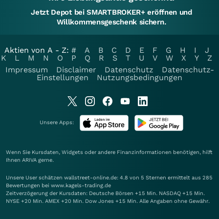
Jetzt Depot bei SMARTBROKER+ eröffnen und
Willkommensgeschenk sichern.
Aktien von A - Z:
#
A
B
C
D
E
F
G
H
I
J
K
L
M
N
O
P
Q
R
S
T
U
V
W
X
Y
Z
Impressum
Disclaimer
Datenschutz
Datenschutz-
Einstellungen
Nutzungsbedingungen
Unsere Apps:
Wenn Sie Kursdaten, Widgets oder andere Finanzinformationen benötigen, hilft
Ihnen
ARIVA
gerne.
Unsere User schätzen wallstreet-online.de: 4.8 von 5 Sternen ermittelt aus 285
Bewertungen bei www.kagels-trading.de
Zeitverzögerung der Kursdaten: Deutsche Börsen +15 Min. NASDAQ +15 Min.
NYSE +20 Min. AMEX +20 Min. Dow Jones +15 Min. Alle Angaben ohne Gewähr.