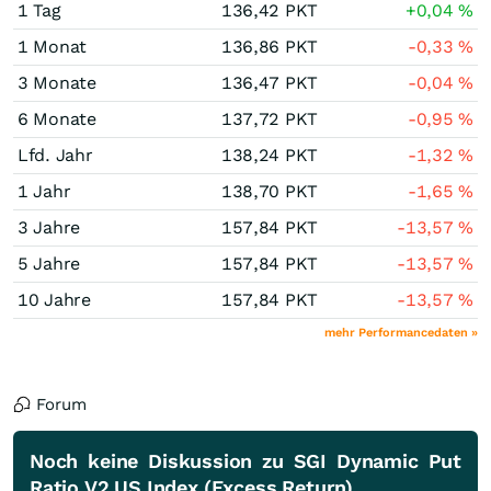
1 Tag
136,42
PKT
+0,04
%
1 Monat
136,86
PKT
-0,33
%
3 Monate
136,47
PKT
-0,04
%
6 Monate
137,72
PKT
-0,95
%
Lfd. Jahr
138,24
PKT
-1,32
%
1 Jahr
138,70
PKT
-1,65
%
3 Jahre
157,84
PKT
-13,57
%
5 Jahre
157,84
PKT
-13,57
%
10 Jahre
157,84
PKT
-13,57
%
mehr Performancedaten »
Forum
Noch keine Diskussion zu SGI Dynamic Put
Ratio V2 US Index (Excess Return)