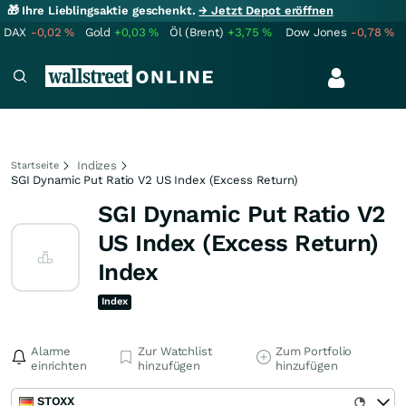
🎁 Ihre Lieblingsaktie geschenkt.
→ Jetzt Depot eröffnen
DAX
-0,02
%
Gold
+0,03
%
Öl (Brent)
+3,75
%
Dow Jones
-0,78
%
Indizes
Startseite
SGI Dynamic Put Ratio V2 US Index (Excess Return)
SGI Dynamic Put Ratio V2
US Index (Excess Return)
Index
Index
Alarme
Zur Watchlist
Zum Portfolio
einrichten
hinzufügen
hinzufügen
STOXX