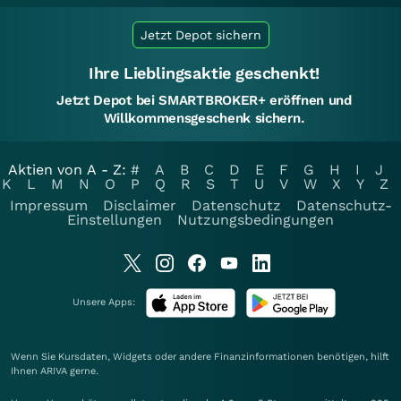
Jetzt Depot sichern
Ihre Lieblingsaktie geschenkt!
Jetzt Depot bei SMARTBROKER+ eröffnen und
Willkommensgeschenk sichern.
Aktien von A - Z:
#
A
B
C
D
E
F
G
H
I
J
K
L
M
N
O
P
Q
R
S
T
U
V
W
X
Y
Z
Impressum
Disclaimer
Datenschutz
Datenschutz-
Einstellungen
Nutzungsbedingungen
Unsere Apps:
Wenn Sie Kursdaten, Widgets oder andere Finanzinformationen benötigen, hilft
Ihnen
ARIVA
gerne.