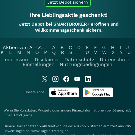
Jetzt Depot sichern
Ihre Lieblingsaktie geschenkt!
Jetzt Depot bei SMARTBROKER+ eröffnen und
Willkommensgeschenk sichern.
Aktien von A - Z:
#
A
B
C
D
E
F
G
H
I
J
K
L
M
N
O
P
Q
R
S
T
U
V
W
X
Y
Z
Impressum
Disclaimer
Datenschutz
Datenschutz-
Einstellungen
Nutzungsbedingungen
Unsere Apps:
Wenn Sie Kursdaten, Widgets oder andere Finanzinformationen benötigen, hilft
Ihnen
ARIVA
gerne.
Unsere User schätzen wallstreet-online.de: 4.8 von 5 Sternen ermittelt aus 285
Bewertungen bei www.kagels-trading.de