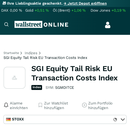
🎁 Ihre Lieblingsaktie geschenkt.
→ Jetzt Depot eröffnen
DAX
0,00
%
Gold
+0,51
%
Öl (Brent)
+1,06
%
Dow Jones
+0,19
%
Indizes
Startseite
SGI Equity Tail Risk EU Transaction Costs Index
SGI Equity Tail Risk EU
Transaction Costs Index
Index
SYM:
SGMDITCE
Alarme
Zur Watchlist
Zum Portfolio
einrichten
hinzufügen
hinzufügen
STOXX