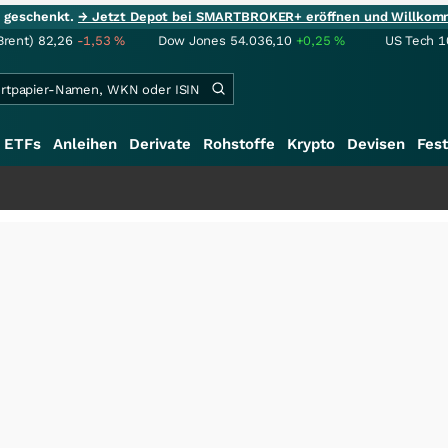
ie geschenkt.
→ Jetzt Depot bei SMARTBROKER+ eröffnen und Willkom
Brent)
82,26
-1,53
%
Dow Jones
54.036,10
+0,25
%
US Tech 1
ETFs
Anleihen
Derivate
Rohstoffe
Krypto
Devisen
Fest
+++
S