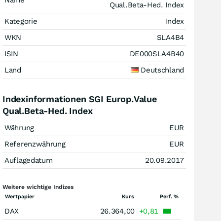
Name
Qual.Beta-Hed. Index
Kategorie
Index
WKN
SLA4B4
ISIN
DE000SLA4B40
Land
Deutschland
Indexinformationen SGI Europ.Value
Qual.Beta-Hed. Index
Währung
EUR
Referenzwährung
EUR
Auflagedatum
20.09.2017
Weitere wichtige Indizes
Wertpapier
Kurs
Perf. %
DAX
26.364,00
+0,81