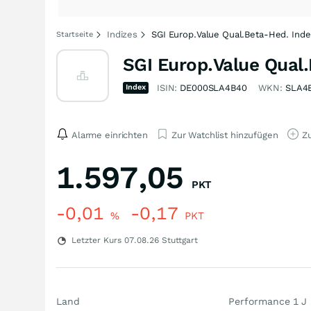
Indizes
SGI Europ.Value Qual.Beta-Hed. Inde
Startseite
SGI Europ.Value Qual
Index
ISIN:
DE000SLA4B40
WKN:
SLA4
Alarme einrichten
Zur Watchlist hinzufügen
Zu
1.597,05
PKT
-0,01
-0,17
%
PKT
Letzter Kurs
07.08.26
Stuttgart
Land
Performance 1 J