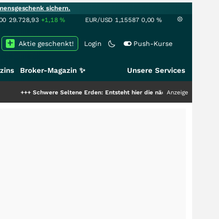
mensgeschenk sichern.
00
29.728,93
+1,18
%
EUR/USD
1,15587
0,00
%
Aktie geschenkt!
Login
Push-Kurse
zins
Broker-Magazin ✨
Unsere Services
chwere Seltene Erden: Entsteht hier die nächste Milliardenstory?
Anzeige
+++