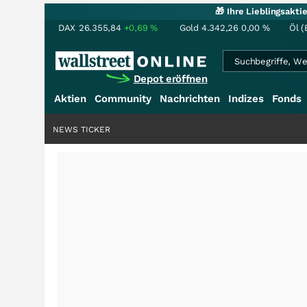
🎁 Ihre Lieblingsakt
DAX
26.355,84
+0,69
%
Gold
4.342,26
0,00
%
Öl (
Depot eröffnen
Aktien
Community
Nachrichten
Indizes
Fonds
NEWS TICKER