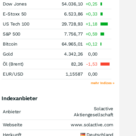
Dow Jones
54.036,10
+0,25
E-Stoxx 50
6.523,86
+0,33
US Tech 100
29.728,93
+1,18
S&P 500
7.756,77
+0,59
Bitcoin
64.965,01
+0,12
Gold
4.342,26
0,00
Öl (Brent)
82,26
-1,53
EUR/USD
1,15587
0,00
mehr Indizes »
Indexanbieter
Solactive
Anbieter
Aktiengesellschaft
Webseite
www.solactive.com
Herkunft
Deutschland