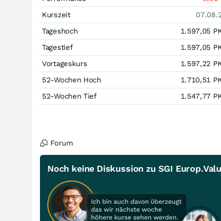
Kurszeit
07.08.
Tageshoch
1.597,05
P
Tagestief
1.597,05
P
Vortageskurs
1.597,22
P
52-Wochen Hoch
1.710,51
P
52-Wochen Tief
1.547,77
P
Forum
Noch keine Diskussion zu SGI Europ.Valu