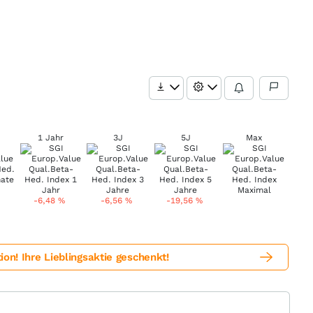
1 Jahr
3J
5J
Max
-6,48
%
-6,56
%
-19,56
%
! Ihre Lieblingsaktie geschenkt!