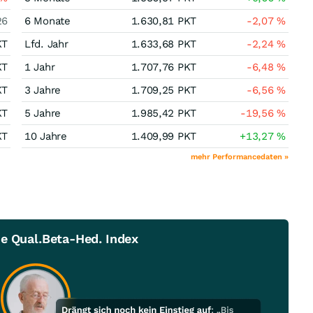
26
6 Monate
1.630,81
PKT
-2,07
%
KT
Lfd. Jahr
1.633,68
PKT
-2,24
%
KT
1 Jahr
1.707,76
PKT
-6,48
%
KT
3 Jahre
1.709,25
PKT
-6,56
%
KT
5 Jahre
1.985,42
PKT
-19,56
%
KT
10 Jahre
1.409,99
PKT
+13,27
%
mehr Performancedaten »
e Qual.Beta-Hed. Index