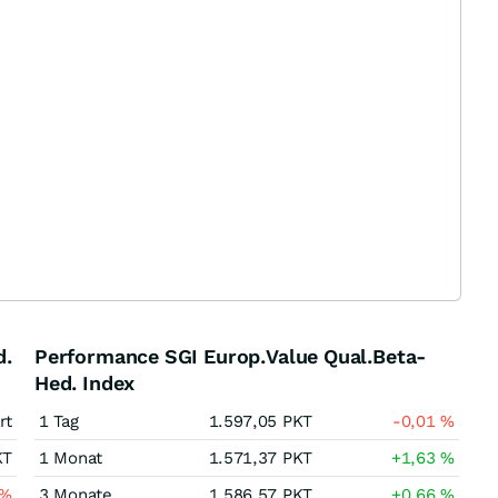
d.
Performance SGI Europ.Value Qual.Beta-
Hed. Index
rt
1 Tag
1.597,05
PKT
-0,01
%
KT
1 Monat
1.571,37
PKT
+1,63
%
%
3 Monate
1.586,57
PKT
+0,66
%