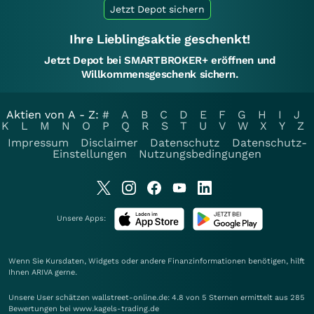
Jetzt Depot sichern
Ihre Lieblingsaktie geschenkt!
Jetzt Depot bei SMARTBROKER+ eröffnen und
Willkommensgeschenk sichern.
Aktien von A - Z:
#
A
B
C
D
E
F
G
H
I
J
K
L
M
N
O
P
Q
R
S
T
U
V
W
X
Y
Z
Impressum
Disclaimer
Datenschutz
Datenschutz-
Einstellungen
Nutzungsbedingungen
Unsere Apps:
Wenn Sie Kursdaten, Widgets oder andere Finanzinformationen benötigen, hilft
Ihnen
ARIVA
gerne.
Unsere User schätzen wallstreet-online.de: 4.8 von 5 Sternen ermittelt aus 285
Bewertungen bei www.kagels-trading.de