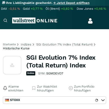
🎁 Ihre Lieblingsaktie geschenkt.
→ Jetzt Depot eröffnen
DAX
-0,51
%
Gold
+0,77
%
Öl (Brent)
+0,82
%
Dow Jones
+0,46
%
Indizes
SGI Evolution 7% Index (Total Return)
Startseite
Historische Kurse
SGI Evolution 7% Index
(Total Return) Index
Index
SYM:
SGMDEVO7
Alarme
Zur Watchlist
Zum Portfolio
einrichten
hinzufügen
hinzufügen
STOXX