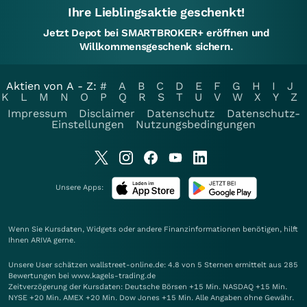
Ihre Lieblingsaktie geschenkt!
Jetzt Depot bei SMARTBROKER+ eröffnen und
Willkommensgeschenk sichern.
Aktien von A - Z:
#
A
B
C
D
E
F
G
H
I
J
K
L
M
N
O
P
Q
R
S
T
U
V
W
X
Y
Z
Impressum
Disclaimer
Datenschutz
Datenschutz-
Einstellungen
Nutzungsbedingungen
Unsere Apps:
Wenn Sie Kursdaten, Widgets oder andere Finanzinformationen benötigen, hilft
Ihnen
ARIVA
gerne.
Unsere User schätzen wallstreet-online.de: 4.8 von 5 Sternen ermittelt aus 285
Bewertungen bei www.kagels-trading.de
Zeitverzögerung der Kursdaten: Deutsche Börsen +15 Min. NASDAQ +15 Min.
NYSE +20 Min. AMEX +20 Min. Dow Jones +15 Min. Alle Angaben ohne Gewähr.