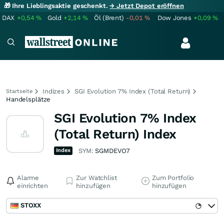
🎁 Ihre Lieblingsaktie geschenkt.
→ Jetzt Depot eröffnen
DAX
+0,54
%
Gold
+2,14
%
Öl (Brent)
-0,01
%
Dow Jones
+0,09
%
Indizes
SGI Evolution 7% Index (Total Return)
Startseite
Handelsplätze
SGI Evolution 7% Index
(Total Return) Index
Index
SYM:
SGMDEVO7
Alarme
Zur Watchlist
Zum Portfolio
einrichten
hinzufügen
hinzufügen
STOXX