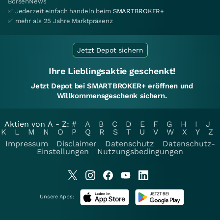
BörsenNews
✅ Jederzeit einfach handeln beim
SMARTBROKER+
✅ mehr als 25 Jahre Marktpräsenz
Jetzt Depot sichern
Ihre Lieblingsaktie geschenkt!
Jetzt Depot bei SMARTBROKER+ eröffnen und
Willkommensgeschenk sichern.
Aktien von A - Z:
#
A
B
C
D
E
F
G
H
I
J
K
L
M
N
O
P
Q
R
S
T
U
V
W
X
Y
Z
Impressum
Disclaimer
Datenschutz
Datenschutz-
Einstellungen
Nutzungsbedingungen
Unsere Apps: