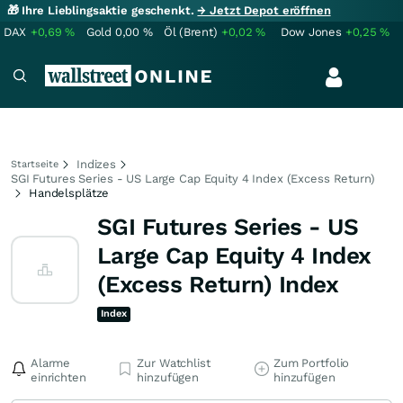
🎁 Ihre Lieblingsaktie geschenkt.
→ Jetzt Depot eröffnen
DAX
+0,69
%
Gold
0,00
%
Öl (Brent)
+0,02
%
Dow Jones
+0,25
%
Indizes
Startseite
SGI Futures Series - US Large Cap Equity 4 Index (Excess Return)
Handelsplätze
SGI Futures Series - US
Large Cap Equity 4 Index
(Excess Return) Index
Index
Alarme
Zur Watchlist
Zum Portfolio
einrichten
hinzufügen
hinzufügen