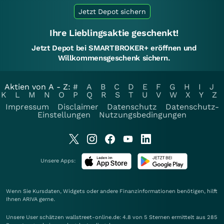
Jetzt Depot sichern
Ihre Lieblingsaktie geschenkt!
Jetzt Depot bei SMARTBROKER+ eröffnen und
Willkommensgeschenk sichern.
Aktien von A - Z:
#
A
B
C
D
E
F
G
H
I
J
K
L
M
N
O
P
Q
R
S
T
U
V
W
X
Y
Z
Impressum
Disclaimer
Datenschutz
Datenschutz-
Einstellungen
Nutzungsbedingungen
Unsere Apps:
Wenn Sie Kursdaten, Widgets oder andere Finanzinformationen benötigen, hilft
Ihnen
ARIVA
gerne.
Unsere User schätzen wallstreet-online.de: 4.8 von 5 Sternen ermittelt aus 285