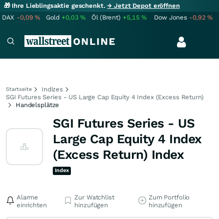
🎁 Ihre Lieblingsaktie geschenkt.
→ Jetzt Depot eröffnen
DAX
-0,09
%
Gold
+0,03
%
Öl (Brent)
+5,15
%
Dow Jones
-0,92
%
Indizes
Startseite
SGI Futures Series - US Large Cap Equity 4 Index (Excess Return)
Handelsplätze
SGI Futures Series - US
Large Cap Equity 4 Index
(Excess Return) Index
Index
Alarme
Zur Watchlist
Zum Portfolio
einrichten
hinzufügen
hinzufügen