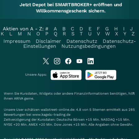
Jetzt Depot bei SMARTBROKER+ eröffnen und
Willkommensgeschenk sichern.
Aktien von A - Z:
#
A
B
C
D
E
F
G
H
I
J
K
L
M
N
O
P
Q
R
S
T
U
V
W
X
Y
Z
Impressum
Disclaimer
Datenschutz
Datenschutz-
Einstellungen
Nutzungsbedingungen
Unsere Apps:
Wenn Sie Kursdaten, Widgets oder andere Finanzinformationen benötigen, hilft
Ihnen
ARIVA
gerne.
Unsere User schätzen wallstreet-online.de: 4.8 von 5 Sternen ermittelt aus 285
Bewertungen bei www.kagels-trading.de
Zeitverzögerung der Kursdaten: Deutsche Börsen +15 Min. NASDAQ +15 Min.
NYSE +20 Min. AMEX +20 Min. Dow Jones +15 Min. Alle Angaben ohne Gewähr.