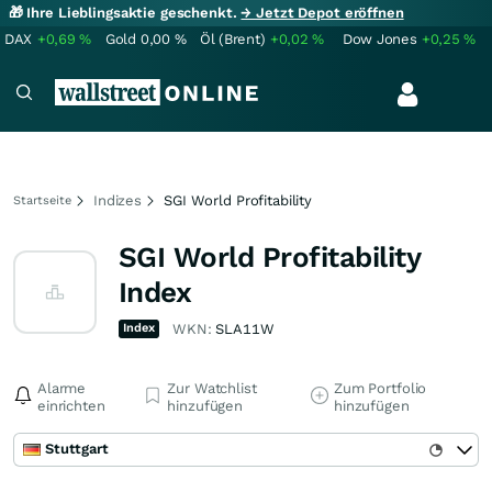
🎁 Ihre Lieblingsaktie geschenkt.
→ Jetzt Depot eröffnen
DAX
+0,69
%
Gold
0,00
%
Öl (Brent)
+0,02
%
Dow Jones
+0,25
%
Indizes
SGI World Profitability
Startseite
SGI World Profitability
Index
Index
WKN:
SLA11W
Alarme
Zur Watchlist
Zum Portfolio
einrichten
hinzufügen
hinzufügen
Stuttgart