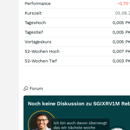
Performance
-0,70
Kurszeit
05.08.
Tageshoch
0,005
P
Tagestief
0,005
P
Vortageskurs
0,005
P
52-Wochen Hoch
0,007
P
52-Wochen Tief
0,003
P
Forum
Noch keine Diskussion zu SGIXRV1M Reba