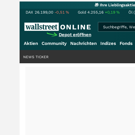
🎁 Ihre Lieblingsakt
DAX
26.199,00
-0,51
%
Gold
4.255,16
+0,19
%
Öl 
Depot eröffnen
Aktien
Community
Nachrichten
Indizes
Fonds
NEWS TICKER