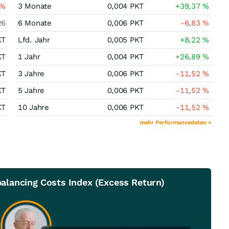
%
3 Monate
0,004
PKT
+39,37
%
26
6 Monate
0,006
PKT
-6,83
%
KT
Lfd. Jahr
0,005
PKT
+8,22
%
KT
1 Jahr
0,004
PKT
+26,89
%
KT
3 Jahre
0,006
PKT
-11,52
%
KT
5 Jahre
0,006
PKT
-11,52
%
KT
10 Jahre
0,006
PKT
-11,52
%
mehr Performancedaten »
lancing Costs Index (Excess Return)