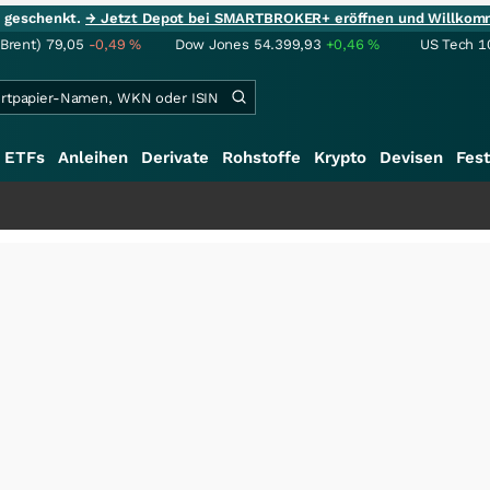
ie geschenkt.
→ Jetzt Depot bei SMARTBROKER+ eröffnen und Willkom
(Brent)
79,05
-0,49
%
Dow Jones
54.399,93
+0,46
%
US Tech 1
ETFs
Anleihen
Derivate
Rohstoffe
Krypto
Devisen
Fest
+++
S