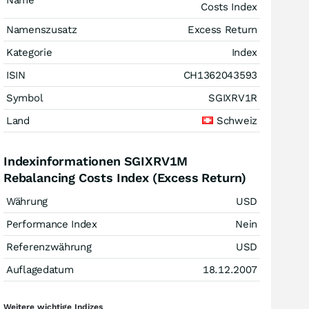
Name
Costs Index
Namenszusatz
Excess Return
Kategorie
Index
ISIN
CH1362043593
Symbol
SGIXRV1R
Land
Schweiz
Indexinformationen SGIXRV1M
Rebalancing Costs Index (Excess Return)
Währung
USD
Performance Index
Nein
Referenzwährung
USD
Auflagedatum
18.12.2007
Weitere wichtige Indizes