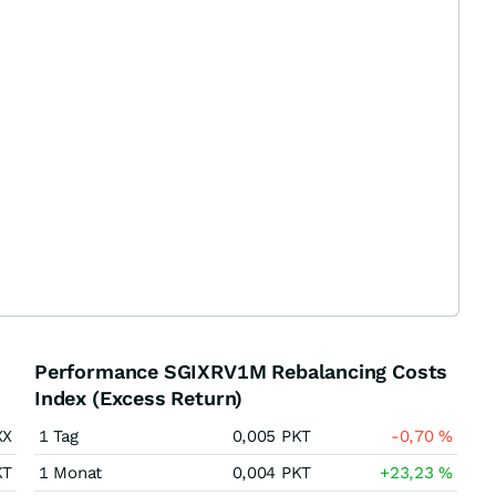
Performance SGIXRV1M Rebalancing Costs
Index (Excess Return)
XX
1 Tag
0,005
PKT
-0,70
%
KT
1 Monat
0,004
PKT
+23,23
%