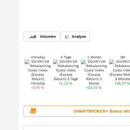
Volumen
Analyse
Intraday
5 Tage
1 Monat
3M
+1,13
%
+39,37
%
-0,70
%
+23,23
%
🎁
SMARTBROKER+ Bonus Aktion