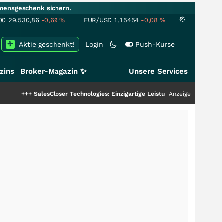
mensgeschenk sichern.
00
29.530,86
-0,69
%
EUR/USD
1,15454
-0,08
%
Aktie geschenkt!
Login
Push-Kurse
zins
Broker-Magazin ✨
Unsere Services
alesCloser Technologies: Einzigartige Leistung zieht die Top-Dogs an!
Anzeige
+++