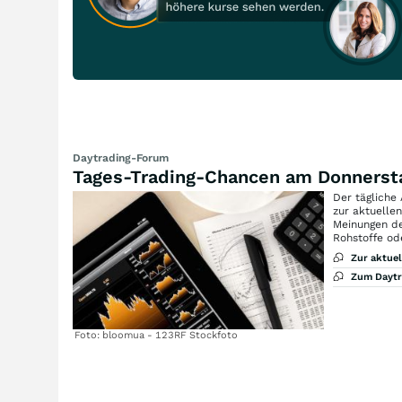
Daytrading-Forum
Tages-Trading-Chancen am Donnerst
Der tägliche
zur aktuelle
Meinungen de
Rohstoffe od
Zur aktue
Zum Dayt
Foto: bloomua - 123RF Stockfoto