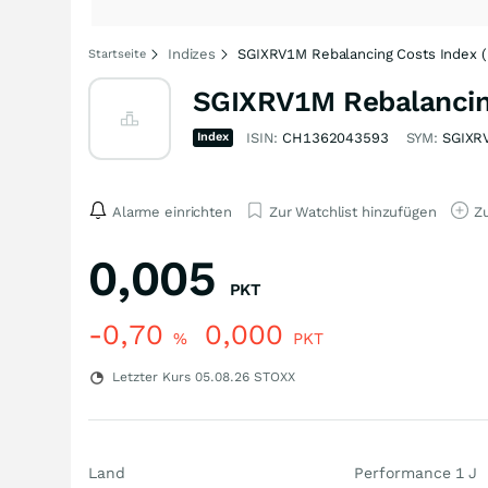
Indizes
SGIXRV1M Rebalancing Costs Index (
Startseite
SGIXRV1M Rebalancing
Index
ISIN:
CH1362043593
SYM:
SGIXR
Alarme einrichten
Zur Watchlist hinzufügen
Zu
0,005
PKT
-0,70
0,000
%
PKT
Letzter Kurs
05.08.26
STOXX
Land
Performance 1 J