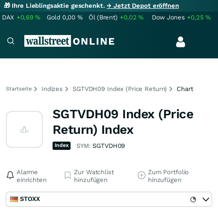
🎁 Ihre Lieblingsaktie geschenkt.
→ Jetzt Depot eröffnen
DAX
+0,69
%
Gold
0,00
%
Öl (Brent)
+0,02
%
Dow Jones
+0,25
%
Indizes
SGTVDH09 Index (Price Return)
Chart
Startseite
SGTVDH09 Index (Price
Return) Index
Index
SYM:
SGTVDH09
Alarme
Zur Watchlist
Zum Portfolio
einrichten
hinzufügen
hinzufügen
STOXX