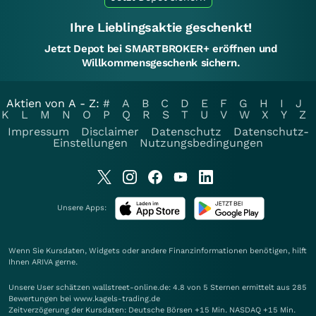
Ihre Lieblingsaktie geschenkt!
Jetzt Depot bei SMARTBROKER+ eröffnen und
Willkommensgeschenk sichern.
Aktien von A - Z:
#
A
B
C
D
E
F
G
H
I
J
K
L
M
N
O
P
Q
R
S
T
U
V
W
X
Y
Z
Impressum
Disclaimer
Datenschutz
Datenschutz-
Einstellungen
Nutzungsbedingungen
Unsere Apps:
Wenn Sie Kursdaten, Widgets oder andere Finanzinformationen benötigen, hilft
Ihnen
ARIVA
gerne.
Unsere User schätzen wallstreet-online.de: 4.8 von 5 Sternen ermittelt aus 285
Bewertungen bei www.kagels-trading.de
Zeitverzögerung der Kursdaten: Deutsche Börsen +15 Min. NASDAQ +15 Min.