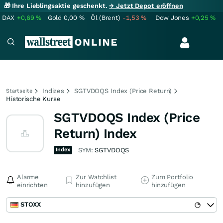
🎁 Ihre Lieblingsaktie geschenkt.
→ Jetzt Depot eröffnen
DAX
+0,69
%
Gold
0,00
%
Öl (Brent)
-1,53
%
Dow Jones
+0,25
%
Indizes
SGTVDOQS Index (Price Return)
Startseite
Historische Kurse
SGTVDOQS Index (Price
Return) Index
Index
SYM:
SGTVDOQS
Alarme
Zur Watchlist
Zum Portfolio
einrichten
hinzufügen
hinzufügen
STOXX