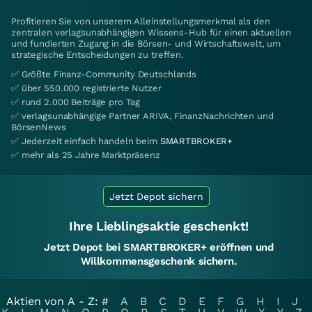
Profitieren Sie von unserem Alleinstellungsmerkmal als den
zentralen verlagsunabhängigen Wissens-Hub für einen aktuellen
und fundierten Zugang in die Börsen- und Wirtschaftswelt, um
strategische Entscheidungen zu treffen.
✅ Größte Finanz-Community Deutschlands
✅ über 550.000 registrierte Nutzer
✅ rund 2.000 Beiträge pro Tag
✅ verlagsunabhängige Partner ARIVA, FinanzNachrichten und
BörsenNews
✅ Jederzeit einfach handeln beim
SMARTBROKER+
✅ mehr als 25 Jahre Marktpräsenz
Jetzt Depot sichern
Ihre Lieblingsaktie geschenkt!
Jetzt Depot bei SMARTBROKER+ eröffnen und
Willkommensgeschenk sichern.
Aktien von A - Z:
#
A
B
C
D
E
F
G
H
I
J