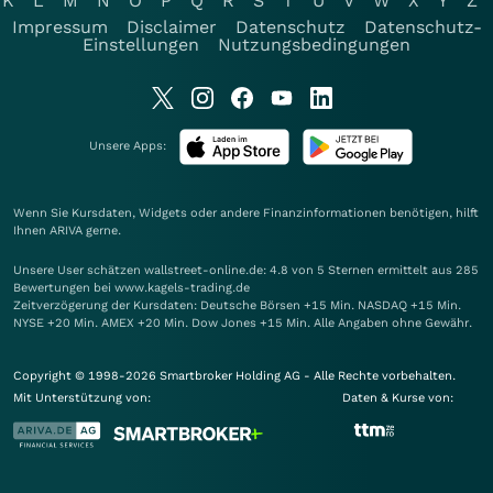
K
L
M
N
O
P
Q
R
S
T
U
V
W
X
Y
Z
Impressum
Disclaimer
Datenschutz
Datenschutz-
Einstellungen
Nutzungsbedingungen
Unsere Apps:
Wenn Sie Kursdaten, Widgets oder andere Finanzinformationen benötigen, hilft
Ihnen
ARIVA
gerne.
Unsere User schätzen wallstreet-online.de: 4.8 von 5 Sternen ermittelt aus 285
Bewertungen bei www.kagels-trading.de
Zeitverzögerung der Kursdaten: Deutsche Börsen +15 Min. NASDAQ +15 Min.
NYSE +20 Min. AMEX +20 Min. Dow Jones +15 Min. Alle Angaben ohne Gewähr.
Copyright © 1998-2026 Smartbroker Holding AG - Alle Rechte vorbehalten.
Mit Unterstützung von:
Daten & Kurse von: