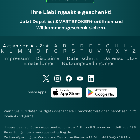
Ihre Lieblingsaktie geschenkt!
Jetzt Depot bei SMARTBROKER+ eröffnen und
Willkommensgeschenk sichern.
Aktien von A - Z:
#
A
B
C
D
E
F
G
H
I
J
K
L
M
N
O
P
Q
R
S
T
U
V
W
X
Y
Z
Impressum
Disclaimer
Datenschutz
Datenschutz-
Einstellungen
Nutzungsbedingungen
Unsere Apps:
Wenn Sie Kursdaten, Widgets oder andere Finanzinformationen benötigen, hilft
Ihnen
ARIVA
gerne.
Unsere User schätzen wallstreet-online.de: 4.8 von 5 Sternen ermittelt aus 285
Bewertungen bei www.kagels-trading.de
Zeitverzögerung der Kursdaten: Deutsche Börsen +15 Min. NASDAQ +15 Min.