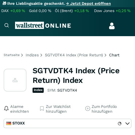
🎁 Ihre Lieblingsaktie geschenkt.
→ Jetzt Depot eröffnen
DAX
+0,69
%
Gold
0,00
%
Öl (Brent)
+0,18
%
Dow Jones
+0,25
%
Indizes
SGTVDTK4 Index (Price Return)
Chart
Startseite
SGTVDTK4 Index (Price
Return) Index
Index
SYM:
SGTVDTK4
Alarme
Zur Watchlist
Zum Portfolio
einrichten
hinzufügen
hinzufügen
STOXX