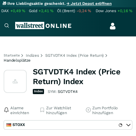
🎁 Ihre Lieblingsaktie geschenkt.
→ Jetzt Depot eröffnen
DAX
+0,49
%
Gold
+2,41
%
Öl (Brent)
-0,24
%
Dow Jones
+0,16
%
Indizes
SGTVDTK4 Index (Price Return)
Startseite
Handelsplätze
SGTVDTK4 Index (Price
Return) Index
Index
SYM:
SGTVDTK4
Alarme
Zur Watchlist
Zum Portfolio
einrichten
hinzufügen
hinzufügen
STOXX