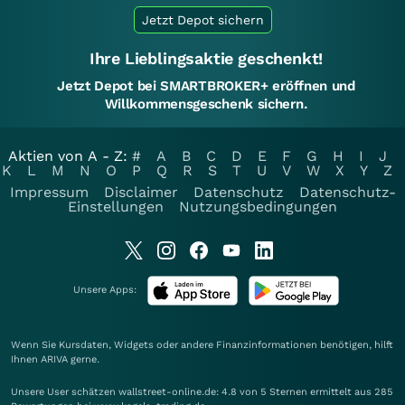
Jetzt Depot sichern
Ihre Lieblingsaktie geschenkt!
Jetzt Depot bei SMARTBROKER+ eröffnen und
Willkommensgeschenk sichern.
Aktien von A - Z:
#
A
B
C
D
E
F
G
H
I
J
K
L
M
N
O
P
Q
R
S
T
U
V
W
X
Y
Z
Impressum
Disclaimer
Datenschutz
Datenschutz-
Einstellungen
Nutzungsbedingungen
Unsere Apps:
Wenn Sie Kursdaten, Widgets oder andere Finanzinformationen benötigen, hilft
Ihnen
ARIVA
gerne.
Unsere User schätzen wallstreet-online.de: 4.8 von 5 Sternen ermittelt aus 285