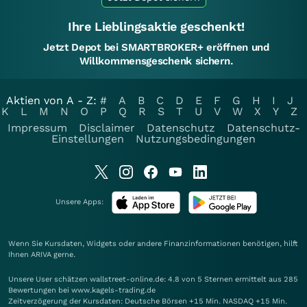
Ihre Lieblingsaktie geschenkt!
Jetzt Depot bei SMARTBROKER+ eröffnen und
Willkommensgeschenk sichern.
Aktien von A - Z:
#
A
B
C
D
E
F
G
H
I
J
K
L
M
N
O
P
Q
R
S
T
U
V
W
X
Y
Z
Impressum
Disclaimer
Datenschutz
Datenschutz-
Einstellungen
Nutzungsbedingungen
Unsere Apps:
Wenn Sie Kursdaten, Widgets oder andere Finanzinformationen benötigen, hilft
Ihnen
ARIVA
gerne.
Unsere User schätzen wallstreet-online.de: 4.8 von 5 Sternen ermittelt aus 285
Bewertungen bei www.kagels-trading.de
Zeitverzögerung der Kursdaten: Deutsche Börsen +15 Min. NASDAQ +15 Min.