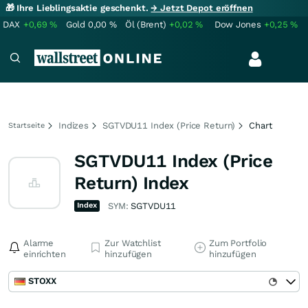
🎁 Ihre Lieblingsaktie geschenkt.
→ Jetzt Depot eröffnen
DAX
+0,69
%
Gold
0,00
%
Öl (Brent)
+0,02
%
Dow Jones
+0,25
%
Indizes
SGTVDU11 Index (Price Return)
Chart
Startseite
SGTVDU11 Index (Price
Return) Index
Index
SYM:
SGTVDU11
Alarme
Zur Watchlist
Zum Portfolio
einrichten
hinzufügen
hinzufügen
STOXX