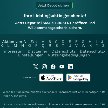
Jetzt Depot sichern
Ihre Lieblingsaktie geschenkt!
Jetzt Depot bei SMARTBROKER+ eröffnen und
Willkommensgeschenk sichern.
Aktien von A - Z:
#
A
B
C
D
E
F
G
H
I
J
K
L
M
N
O
P
Q
R
S
T
U
V
W
X
Y
Z
Impressum
Disclaimer
Datenschutz
Datenschutz-
Einstellungen
Nutzungsbedingungen
Unsere Apps:
Wenn Sie Kursdaten, Widgets oder andere Finanzinformationen benötigen, hilft
Ihnen
ARIVA
gerne.
Unsere User schätzen wallstreet-online.de: 4.8 von 5 Sternen ermittelt aus 285