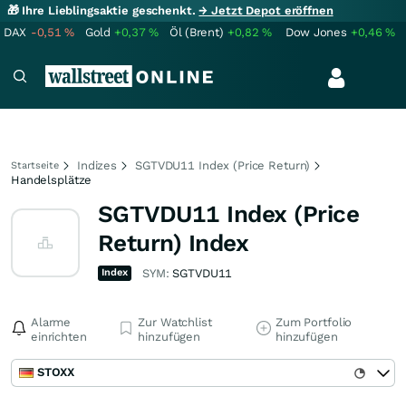
🎁 Ihre Lieblingsaktie geschenkt.
→ Jetzt Depot eröffnen
DAX
-0,51
%
Gold
+0,37
%
Öl (Brent)
+0,82
%
Dow Jones
+0,46
%
Indizes
SGTVDU11 Index (Price Return)
Startseite
Handelsplätze
SGTVDU11 Index (Price
Return) Index
Index
SYM:
SGTVDU11
Alarme
Zur Watchlist
Zum Portfolio
einrichten
hinzufügen
hinzufügen
STOXX