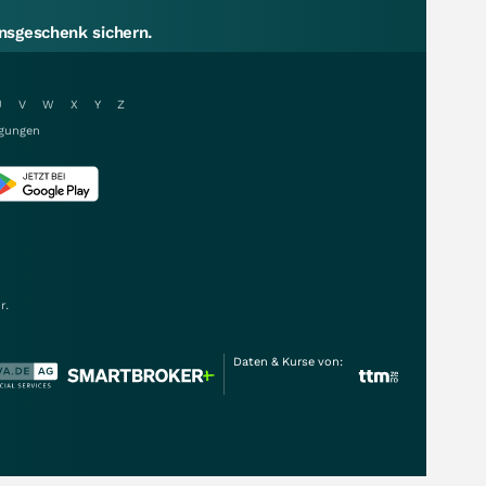
sgeschenk sichern.
U
V
W
X
Y
Z
gungen
r.
Daten & Kurse von: