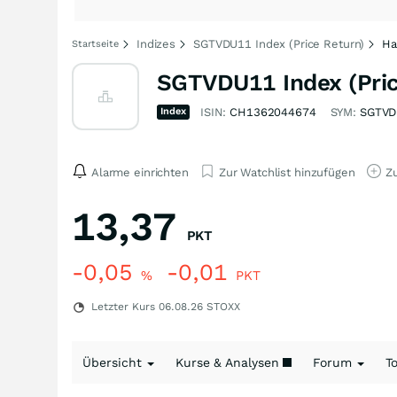
Indizes
SGTVDU11 Index (Price Return)
Ha
Startseite
SGTVDU11 Index (Pric
Index
ISIN:
CH1362044674
SYM:
SGTVD
Alarme einrichten
Zur Watchlist hinzufügen
Zu
13,37
PKT
-0,05
-0,01
%
PKT
Letzter Kurs
06.08.26
STOXX
Übersicht
Kurse & Analysen
Forum
T