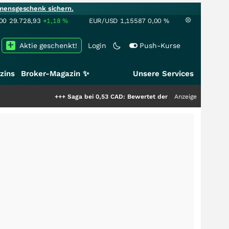
mensgeschenk sichern.
00
29.728,93
+1,18
%
EUR/USD
1,15587
0,00
%
Aktie geschenkt!
Login
Push-Kurse
zins
Broker-Magazin ✨
Unsere Services
+++
Saga bei 0,53 CAD: Bewertet der Markt noch immer nur die
Anzeige