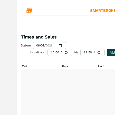
🎁
SMARTBROKER+
Times and Sales
Datum
Akt
Uhrzeit von
bis
Zeit
Kurs
Perf.