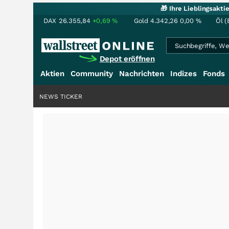
🎁 Ihre Lieblingsakt
DAX
26.355,84
+0,69
%
Gold
4.342,26
0,00
%
Öl (
Depot eröffnen
Aktien
Community
Nachrichten
Indizes
Fonds
NEWS TICKER