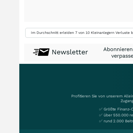
Im Durchschnitt erleiden 7 von 10 Kleinanlegern Verluste b
Abonnieren
Newsletter
verpasse
Profitieren Sie von unserem Alle
Zugang
✅ Größte Finanz-
✅ über 550.000 re
✅ rund 2.000 Beit