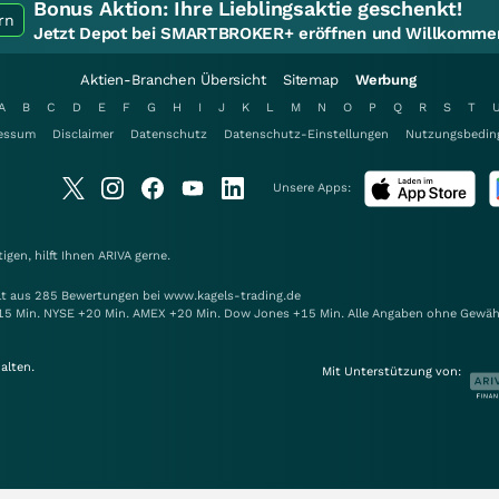
Bonus Aktion:
Ihre Lieblingsaktie geschenkt!
rn
Jetzt Depot bei SMARTBROKER+ eröffnen und Willkommen
Aktien-Branchen Übersicht
Sitemap
Werbung
A
B
C
D
E
F
G
H
I
J
K
L
M
N
O
P
Q
R
S
T
essum
Disclaimer
Datenschutz
Datenschutz-Einstellungen
Nutzungsbedin
Unsere Apps:
gen, hilft Ihnen
ARIVA
gerne.
elt aus 285 Bewertungen bei www.kagels-trading.de
15 Min. NYSE +20 Min. AMEX +20 Min. Dow Jones +15 Min. Alle Angaben ohne Gewäh
alten.
Mit Unterstützung von: