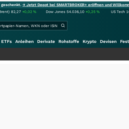
ie geschenkt.
→ Jetzt Depot bei SMARTBROKER+ eröffnen und Willkom
Brent)
82,27
+0,02
%
Dow Jones
54.036,10
+0,25
%
US Tech 1
ETFs
Anleihen
Derivate
Rohstoffe
Krypto
Devisen
Fest