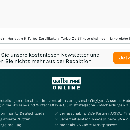
eim Handel mit Turbo-Zertifikaten. Turbo-Zertifikate sind hoch risikoreiche P
 Sie unsere kostenlosen Newsletter und
Jetz
n Sie nichts mehr aus der Redaktion
instellungsmerkmal als den zentralen verlagsunabhängigen Wissens-Hub 
 in die Börsen- und Wirtschaftswelt, um strategische Entscheidungen zu
Community Deutschlands
✅ verlagsunabhängige Partner ARIVA, Fi
gistrierte Nutzer
✅ Jederzeit einfach handeln beim
SMART
räge pro Tag
✅ mehr als 25 Jahre Marktpräsenz