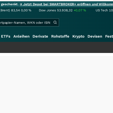
ie geschenkt.
→ Jetzt Depot bei SMARTBROKER+ eröffnen und Willkom
(Brent)
83,54
0,00
%
Dow Jones
53.938,32
+0,07
%
US Tech 1
ETFs
Anleihen
Derivate
Rohstoffe
Krypto
Devisen
Fest