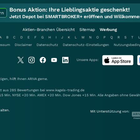
Bonus Aktion:
Ihre Lieblingsaktie geschenkt!
rn
Jetzt Depot bei SMARTBROKER+ eröffnen und Willkommen
Aktien-Branchen Übersicht
Sitemap
Werbung
A
B
C
D
E
F
G
H
I
J
K
L
M
N
O
P
Q
R
S
T
essum
Disclaimer
Datenschutz
Datenschutz-Einstellungen
Nutzungsbedin
Unsere Apps:
gen, hilft Ihnen
ARIVA
gerne.
elt aus 285 Bewertungen bei www.kagels-trading.de
15 Min. NYSE +20 Min. AMEX +20 Min. Dow Jones +15 Min. Alle Angaben ohne Gewäh
alten.
Mit Unterstützung von: