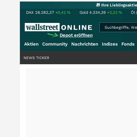
🎁 Ihre Lieblingsakt
DAX
26.282,37
+0,41
%
Gold
4.334,39
+2,22
%
Öl 
Depot eröffnen
Aktien
Community
Nachrichten
Indizes
Fonds
NEWS TICKER