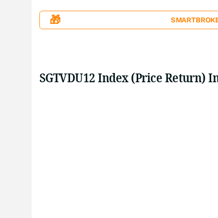
🎁
SMARTBROKER+
SGTVDU12 Index (Price Return) I