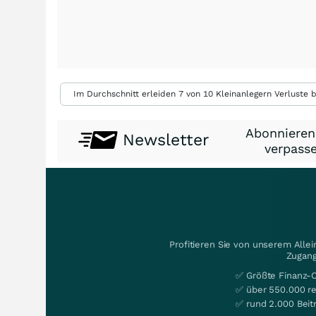
Im Durchschnitt erleiden 7 von 10 Kleinanlegern Verluste b
Abonnieren
Newsletter
verpasse
Profitieren Sie von unserem Alle
Zugang
✅ Größte Finanz-
✅ über 550.000 re
✅ rund 2.000 Beit