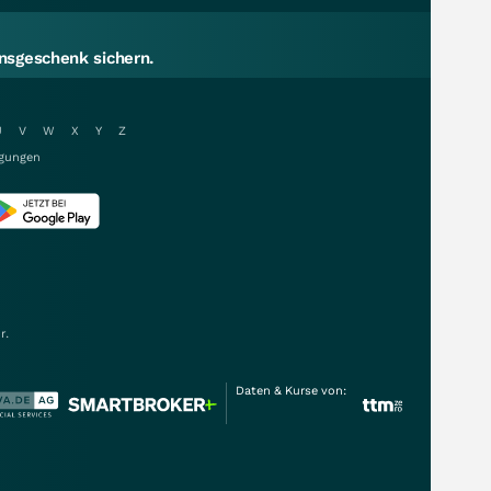
sgeschenk sichern.
U
V
W
X
Y
Z
gungen
r.
Daten & Kurse von: