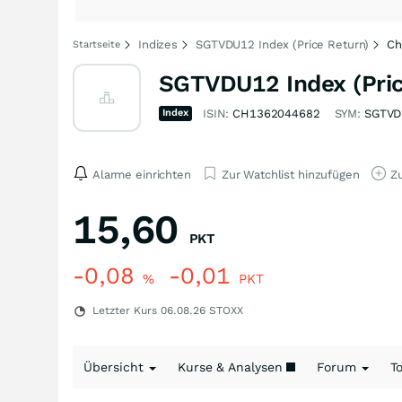
Indizes
SGTVDU12 Index (Price Return)
Ch
Startseite
SGTVDU12 Index (Pric
Index
ISIN:
CH1362044682
SYM:
SGTVD
Alarme einrichten
Zur Watchlist hinzufügen
Zu
15,60
PKT
-0,08
-0,01
%
PKT
Letzter Kurs
06.08.26
STOXX
Übersicht
Kurse & Analysen
Forum
T