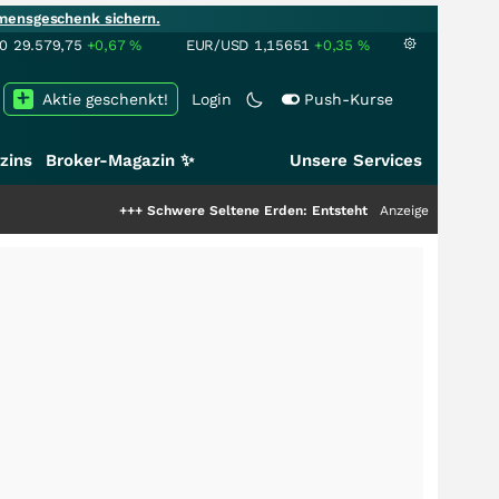
mensgeschenk sichern.
00
29.579,75
+0,67
%
EUR/USD
1,15651
+0,35
%
Aktie geschenkt!
Login
Push-Kurse
zins
Broker-Magazin ✨
Unsere Services
+++
Schwere Seltene Erden: Entsteht hier die nächste Milliardens
Anzeige