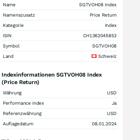
Name
SGTVOH08 Index
Namenszusatz
Price Return
Kategorie
Index
ISIN
CH1362045853
Symbol
SGTVOH08
Land
Schweiz
Indexinformationen SGTVOH08 Index
(Price Return)
Währung
USD
Performance Index
Ja
Referenzwährung
USD
Auflagedatum
08.01.2024