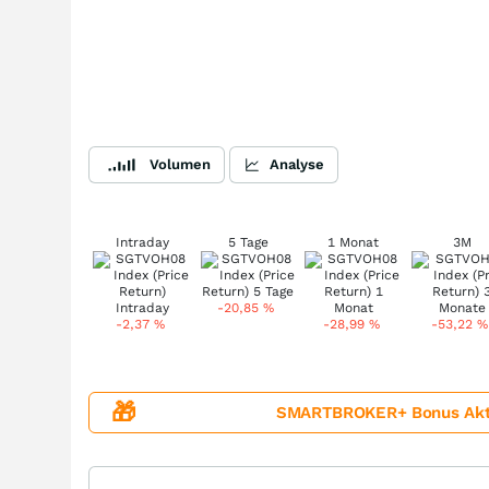
Volumen
Analyse
Intraday
5 Tage
1 Monat
3M
-20,85
%
-2,37
%
-28,99
%
-53,22
%
🎁
SMARTBROKER+ Bonus Aktion