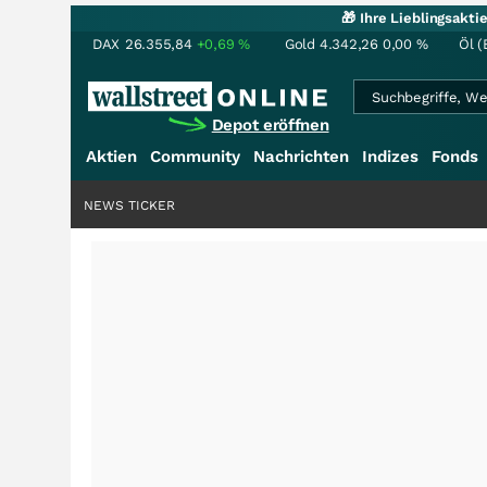
🎁 Ihre Lieblingsakt
DAX
26.355,84
+0,69
%
Gold
4.342,26
0,00
%
Öl (
Depot eröffnen
Aktien
Community
Nachrichten
Indizes
Fonds
NEWS TICKER