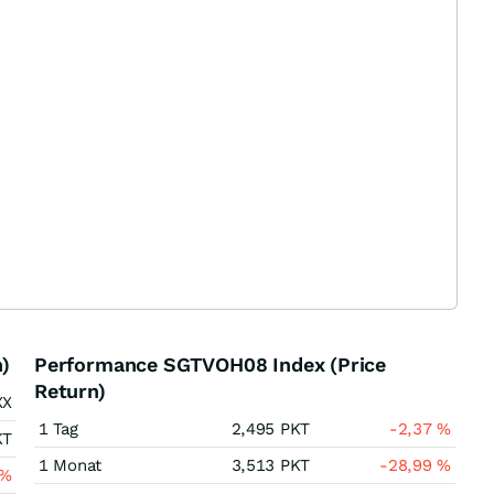
)
Performance SGTVOH08 Index (Price
Return)
XX
1 Tag
2,495
PKT
-2,37
%
KT
1 Monat
3,513
PKT
-28,99
%
%