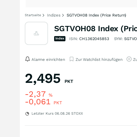
Indizes
SGTVOH08 Index (Price Return)
Startseite
SGTVOH08 Index (Pric
Index
ISIN:
CH1362045853
SYM:
SGTV
Alarme einrichten
Zur Watchlist hinzufügen
Zu
2,495
PKT
-2,37
%
-0,061
PKT
Letzter Kurs
06.08.26
STOXX