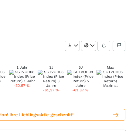
1 Jahr
3J
5J
Max
-30,57
%
-61,37
%
-61,37
%
! Ihre Lieblingsaktie geschenkt!