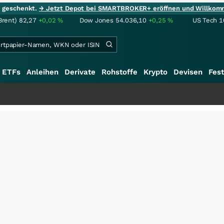
ie geschenkt.
→ Jetzt Depot bei SMARTBROKER+ eröffnen und Willkom
Brent)
82,27
+0,02
%
Dow Jones
54.036,10
+0,25
%
US Tech 1
ETFs
Anleihen
Derivate
Rohstoffe
Krypto
Devisen
Fest
+++
S