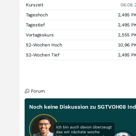
Kurszeit
06.08.
Tageshoch
2,495
P
Tagestief
2,495
P
Vortageskurs
2,555
P
52-Wochen Hoch
10,96
P
52-Wochen Tief
2,495
P
Forum
Noch keine Diskussion zu SGTVOH08 Inde