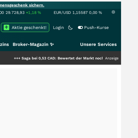
mensgeschenk sichern.
00
29.728,93
+1,18
%
EUR/USD
1,15587
0,00
%
Aktie geschenkt!
Login
Push-Kurse
zins
Broker-Magazin ✨
Unsere Services
aga bei 0,53 CAD: Bewertet der Markt noch immer nur die Hälfte der Story
Anzeige