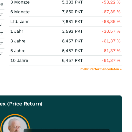
3 Monate
5,333
PKT
-53,22
%
26
6 Monate
7,650
PKT
-67,39
%
KT
Lfd. Jahr
7,881
PKT
-68,35
%
KT
1 Jahr
3,593
PKT
-30,57
%
KT
3 Jahre
6,457
PKT
-61,37
%
KT
5 Jahre
6,457
PKT
-61,37
%
KT
10 Jahre
6,457
PKT
-61,37
%
mehr Performancedaten »
x (Price Return)