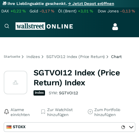
🎁 Ihre Lieblingsaktie geschenkt.
→ Jetzt Depot eröffnen
DAX
+0,22
%
Gold
-0,17
%
Öl (Brent)
+3,01
%
Dow Jones
-0,13
%
Indizes
SGTVOI12 Index (Price Return)
Chart
Startseite
SGTVOI12 Index (Price
Return) Index
Index
SYM:
SGTVOI12
Alarme
Zur Watchlist
Zum Portfolio
einrichten
hinzufügen
hinzufügen
STOXX