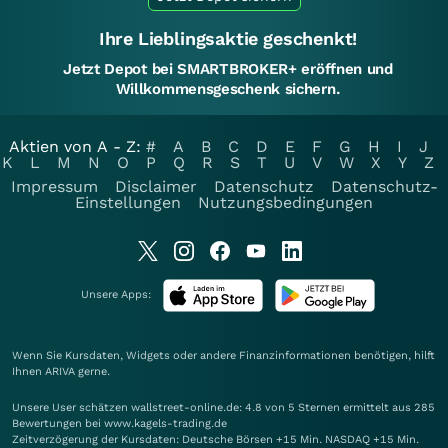
Ihre Lieblingsaktie geschenkt!
Jetzt Depot bei SMARTBROKER+ eröffnen und
Willkommensgeschenk sichern.
Aktien von A - Z:
#
A
B
C
D
E
F
G
H
I
J
K
L
M
N
O
P
Q
R
S
T
U
V
W
X
Y
Z
Impressum
Disclaimer
Datenschutz
Datenschutz-
Einstellungen
Nutzungsbedingungen
Unsere Apps:
Wenn Sie Kursdaten, Widgets oder andere Finanzinformationen benötigen, hilft
Ihnen
ARIVA
gerne.
Unsere User schätzen wallstreet-online.de: 4.8 von 5 Sternen ermittelt aus 285
Bewertungen bei www.kagels-trading.de
Zeitverzögerung der Kursdaten: Deutsche Börsen +15 Min. NASDAQ +15 Min.