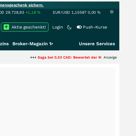
mensgeschenk sichern.
00
29.728,93
+1,18
%
EUR/USD
1,15587
0,00
%
Aktie geschenkt!
Login
Push-Kurse
zins
Broker-Magazin ✨
Unsere Services
+++
Saga bei 0,53 CAD: Bewertet der Markt noch immer nur die Hälf
Anzeige