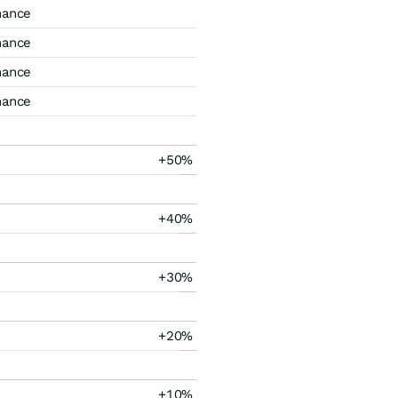
mance
mance
mance
mance
+50%
+40%
+30%
+20%
+10%