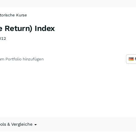
torische Kurse
e Return) Index
I12
m Portfolio hinzufügen
ools & Vergleiche