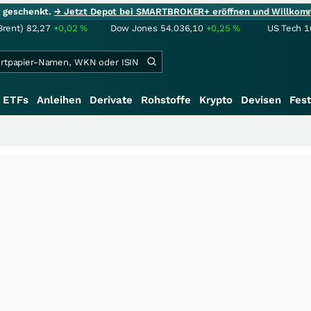
ie geschenkt.
→ Jetzt Depot bei SMARTBROKER+ eröffnen und Willkom
Brent)
82,27
+0,02
%
Dow Jones
54.036,10
+0,25
%
US Tech 1
ETFs
Anleihen
Derivate
Rohstoffe
Krypto
Devisen
Fest