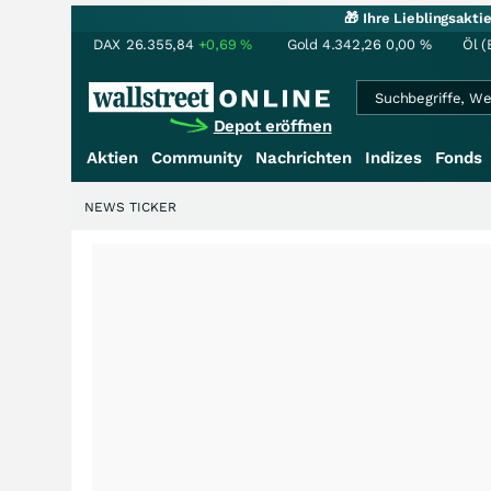
🎁 Ihre Lieblingsakt
DAX
26.355,84
+0,69
%
Gold
4.342,26
0,00
%
Öl (
Depot eröffnen
Aktien
Community
Nachrichten
Indizes
Fonds
NEWS TICKER