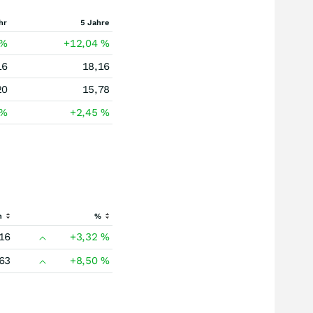
hr
5 Jahre
%
+12,04
%
16
18,16
20
15,78
%
+2,45
%
h
%
16
+3,32
%
63
+8,50
%