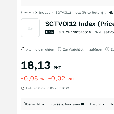
Indizes
SGTVOI12 Index (Price Return)
His
Startseite
SGTVOI12 Index (Pric
Index
ISIN:
CH1362046018
SYM:
SGTVO
Alarme einrichten
Zur Watchlist hinzufügen
Zu
18,13
PKT
-0,08
-0,02
%
PKT
Letzter Kurs
06.08.26
STOXX
Übersicht
Kurse & Analysen
Forum
T