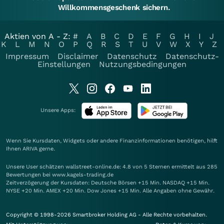
Willkommensgeschenk sichern.
Aktien von A - Z:
#
A
B
C
D
E
F
G
H
I
J
K
L
M
N
O
P
Q
R
S
T
U
V
W
X
Y
Z
Impressum
Disclaimer
Datenschutz
Datenschutz-
Einstellungen
Nutzungsbedingungen
Unsere Apps:
Wenn Sie Kursdaten, Widgets oder andere Finanzinformationen benötigen, hilft
Ihnen
ARIVA
gerne.
Unsere User schätzen wallstreet-online.de: 4.8 von 5 Sternen ermittelt aus 285
Bewertungen bei www.kagels-trading.de
Zeitverzögerung der Kursdaten: Deutsche Börsen +15 Min. NASDAQ +15 Min.
NYSE +20 Min. AMEX +20 Min. Dow Jones +15 Min. Alle Angaben ohne Gewähr.
Copyright © 1998-2026 Smartbroker Holding AG - Alle Rechte vorbehalten.