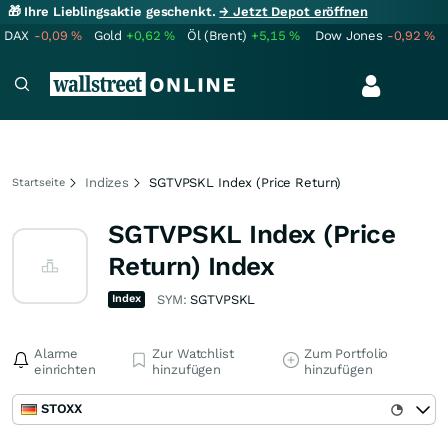
🎁 Ihre Lieblingsaktie geschenkt.
→ Jetzt Depot eröffnen
DAX
-0,09
%
Gold
+0,62
%
Öl (Brent)
+5,15
%
Dow Jones
-0,92
%
Indizes
SGTVPSKL Index (Price Return)
Startseite
SGTVPSKL Index (Price
Return) Index
Index
SYM:
SGTVPSKL
Alarme
Zur Watchlist
Zum Portfolio
einrichten
hinzufügen
hinzufügen
STOXX