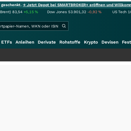
ie geschenkt.
→ Jetzt Depot bei SMARTBROKER+ eröffnen und Willkom
(Brent)
83,54
+5,15
%
Dow Jones
53.901,32
-0,92
%
US Tech 1
ETFs
Anleihen
Derivate
Rohstoffe
Krypto
Devisen
Fest
+++
Sc