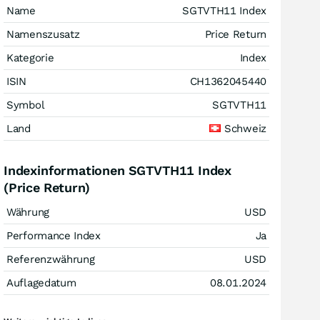
Name
SGTVTH11 Index
Namenszusatz
Price Return
Kategorie
Index
ISIN
CH1362045440
Symbol
SGTVTH11
Land
Schweiz
Indexinformationen SGTVTH11 Index
(Price Return)
Währung
USD
Performance Index
Ja
Referenzwährung
USD
Auflagedatum
08.01.2024