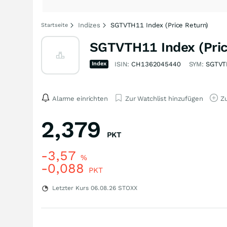
Indizes
SGTVTH11 Index (Price Return)
Startseite
SGTVTH11 Index (Pric
Index
ISIN:
CH1362045440
SYM:
SGTVT
Alarme einrichten
Zur Watchlist hinzufügen
Zu
2,379
PKT
-3,57
%
-0,088
PKT
Letzter Kurs
06.08.26
STOXX