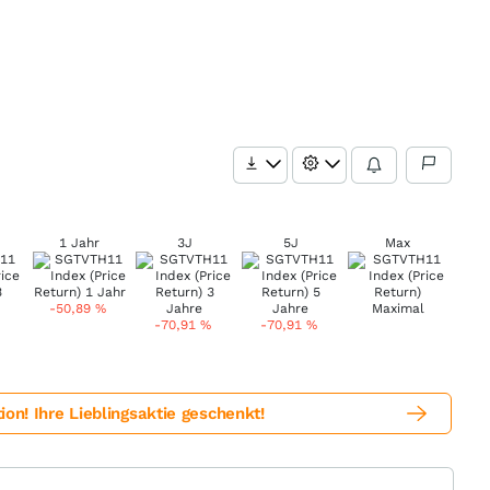
1 Jahr
3J
5J
Max
-50,89
%
-70,91
%
-70,91
%
! Ihre Lieblingsaktie geschenkt!