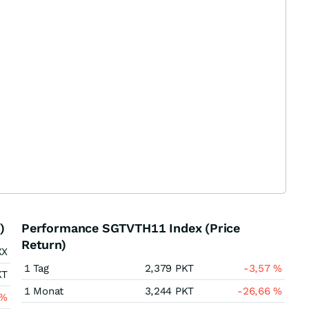
)
Performance SGTVTH11 Index (Price
Return)
XX
1 Tag
2,379
PKT
-3,57
%
KT
1 Monat
3,244
PKT
-26,66
%
%