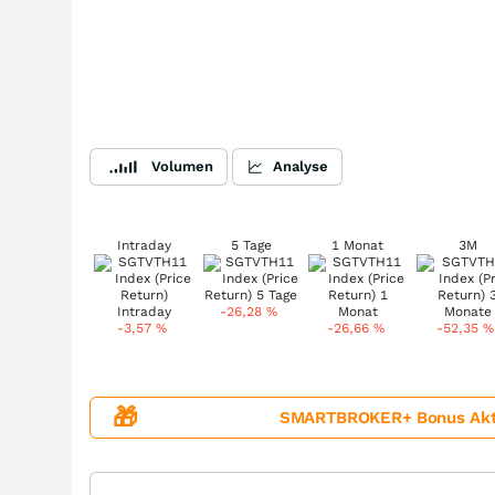
Volumen
Analyse
Intraday
5 Tage
1 Monat
3M
-26,28
%
-3,57
%
-26,66
%
-52,35
%
🎁
SMARTBROKER+ Bonus Aktion