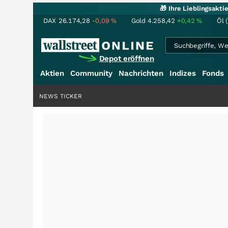
🎁 Ihre Lieblingsakt
DAX
26.174,28
-0,09
%
Gold
4.258,42
+0,42
%
Öl 
Depot eröffnen
Aktien
Community
Nachrichten
Indizes
Fonds
NEWS TICKER