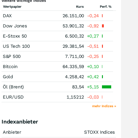
Weitere wichtige Indizes
Wertpapier
Kurs
Perf. %
DAX
26.151,00
-0,24
Dow Jones
53.901,32
-0,92
E-Stoxx 50
6.500,32
+0,27
US Tech 100
29.381,54
-0,51
S&P 500
7.711,00
-0,25
Bitcoin
64.335,59
+0,10
Gold
4.258,42
+0,42
Öl (Brent)
83,54
+5,15
EUR/USD
1,15212
-0,03
mehr Indizes »
Indexanbieter
Anbieter
STOXX Indices