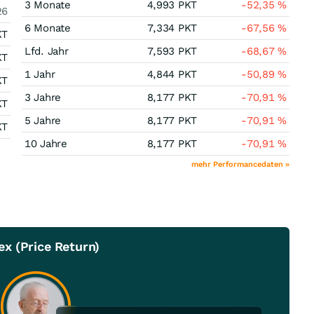
3 Monate
4,993
PKT
-52,35
%
26
6 Monate
7,334
PKT
-67,56
%
KT
Lfd. Jahr
7,593
PKT
-68,67
%
KT
1 Jahr
4,844
PKT
-50,89
%
KT
3 Jahre
8,177
PKT
-70,91
%
KT
5 Jahre
8,177
PKT
-70,91
%
KT
10 Jahre
8,177
PKT
-70,91
%
mehr Performancedaten »
x (Price Return)