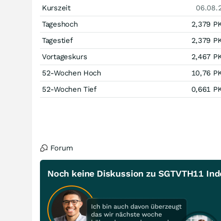
Kurszeit
06.08.
Tageshoch
2,379
P
Tagestief
2,379
P
Vortageskurs
2,467
P
52-Wochen Hoch
10,76
P
52-Wochen Tief
0,661
P
Forum
Noch keine Diskussion zu SGTVTH11 Inde