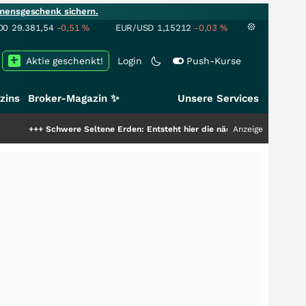
mensgeschenk sichern.
00
29.381,54
-0,51
%
EUR/USD
1,15212
-0,03
%
Aktie geschenkt!
Login
Push-Kurse
zins
Broker-Magazin ✨
Unsere Services
hwere Seltene Erden: Entsteht hier die nächste Milliardenstory?
Anzeige
+++