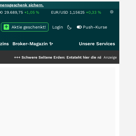
mensgeschenk sichern.
00
29.689,75
+1,05
%
EUR/USD
1,15625
+0,33
%
Aktie geschenkt!
Login
Push-Kurse
zins
Broker-Magazin ✨
Unsere Services
chwere Seltene Erden: Entsteht hier die nächste Milliardenstory?
Anzeige
+++