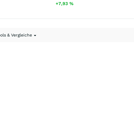
+7,93
%
ools & Vergleiche