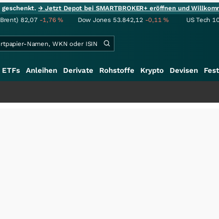
ie geschenkt.
→ Jetzt Depot bei SMARTBROKER+ eröffnen und Willkom
(Brent)
82,07
-1,76
%
Dow Jones
53.842,12
-0,11
%
US Tech 1
ETFs
Anleihen
Derivate
Rohstoffe
Krypto
Devisen
Fest
+++
S