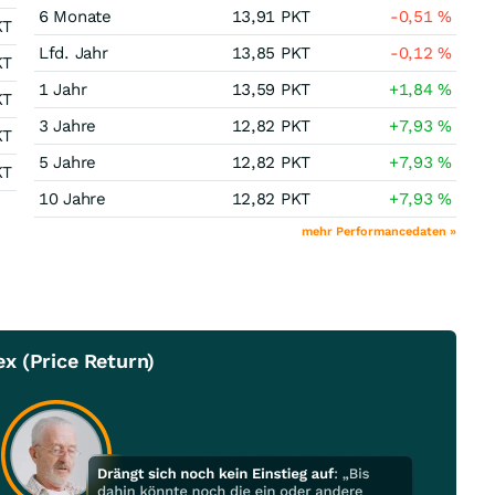
6 Monate
13,91
PKT
-0,51
%
KT
Lfd. Jahr
13,85
PKT
-0,12
%
KT
1 Jahr
13,59
PKT
+1,84
%
KT
3 Jahre
12,82
PKT
+7,93
%
KT
5 Jahre
12,82
PKT
+7,93
%
KT
10 Jahre
12,82
PKT
+7,93
%
mehr Performancedaten »
x (Price Return)