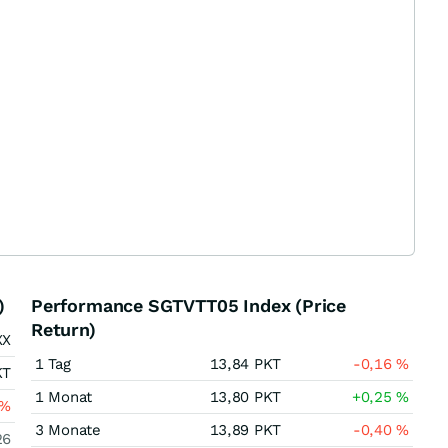
)
Performance SGTVTT05 Index (Price
Return)
XX
1 Tag
13,84
PKT
-0,16
%
KT
1 Monat
13,80
PKT
+0,25
%
%
3 Monate
13,89
PKT
-0,40
%
26