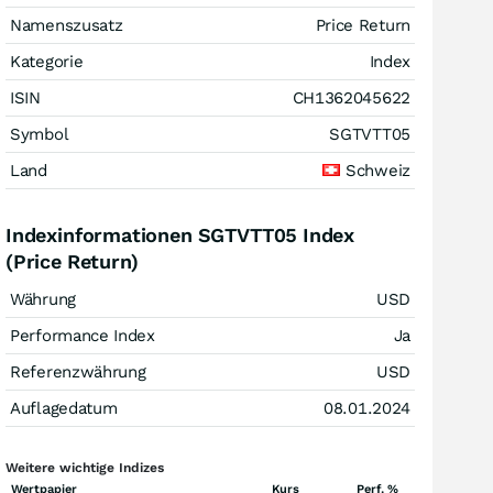
Namenszusatz
Price Return
Kategorie
Index
ISIN
CH1362045622
Symbol
SGTVTT05
Land
Schweiz
Indexinformationen SGTVTT05 Index
(Price Return)
Währung
USD
Performance Index
Ja
Referenzwährung
USD
Auflagedatum
08.01.2024
Weitere wichtige Indizes
Wertpapier
Kurs
Perf. %