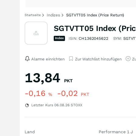
Indizes
SGTVTT05 Index (Price Return)
Startseite
SGTVTT05 Index (Pric
Index
ISIN:
CH1362045622
SYM:
SGTVT
Alarme einrichten
Zur Watchlist hinzufügen
Zu
13,84
PKT
-0,16
-0,02
%
PKT
Letzter Kurs
06.08.26
STOXX
Land
Performance 1 J