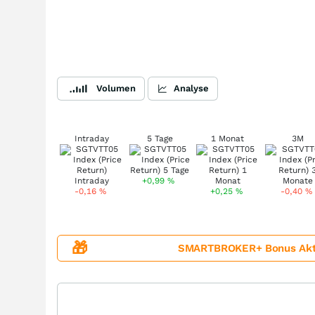
Volumen
Analyse
Intraday
5 Tage
1 Monat
3M
+0,99
%
-0,16
%
+0,25
%
-0,40
%
🎁
SMARTBROKER+ Bonus Aktion