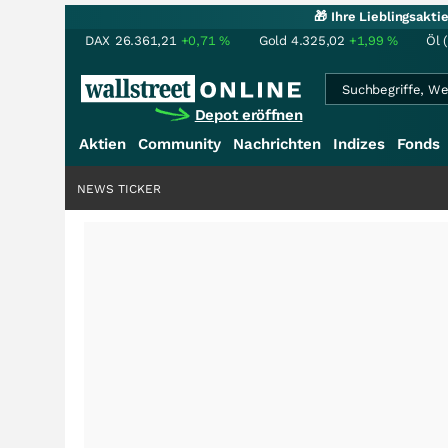
🎁 Ihre Lieblingsakt
DAX
26.361,21
+0,71
%
Gold
4.325,02
+1,99
%
Öl 
Depot eröffnen
Aktien
Community
Nachrichten
Indizes
Fonds
NEWS TICKER