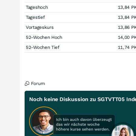
Tageshoch
13,84
P
Tagestief
13,84
P
Vortageskurs
13,86
P
52-Wochen Hoch
14,00
P
52-Wochen Tief
11,74
P
Forum
Noch keine Diskussion zu SGTVTT05 Inde