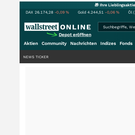
🎁 Ihre Lieblingsakt
DAX
26.174,28
-0,09
%
Gold
4.244,51
-0,06
%
Öl 
Depot eröffnen
Aktien
Community
Nachrichten
Indizes
Fonds
NEWS TICKER