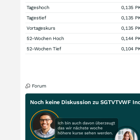
Tageshoch
0,135
P
Tagestief
0,135
P
Vortageskurs
0,135
P
52-Wochen Hoch
0,144
P
52-Wochen Tief
0,104
P
Forum
Noch keine Diskussion zu SGTVTVWF Ind