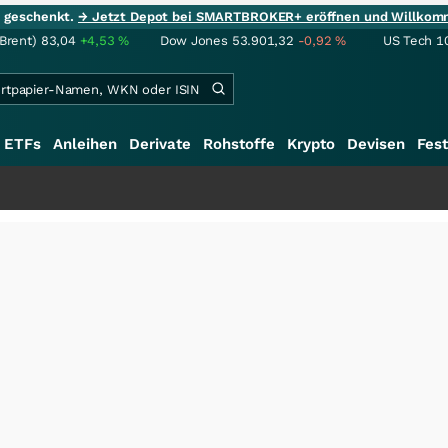
ie geschenkt.
→ Jetzt Depot bei SMARTBROKER+ eröffnen und Willkom
(Brent)
83,04
+4,53
%
Dow Jones
53.901,32
-0,92
%
US Tech 1
ETFs
Anleihen
Derivate
Rohstoffe
Krypto
Devisen
Fest
+++
S