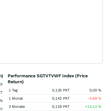
n)
Performance SGTVTVWF Index (Price
Return)
XX
1 Tag
0,135
PKT
0,00
%
KT
1 Monat
0,142
PKT
-4,69
%
%
3 Monate
0,119
PKT
+13,12
%
26