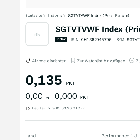
Indizes
SGTVTVWF Index (Price Return)
Startseite
SGTVTVWF Index (Pric
Index
ISIN:
CH1362045705
SYM:
SGTV
Alarme einrichten
Zur Watchlist hinzufügen
Zu
0,135
PKT
0,00
0,000
%
PKT
Letzter Kurs
05.08.26
STOXX
Land
Performance 1 J