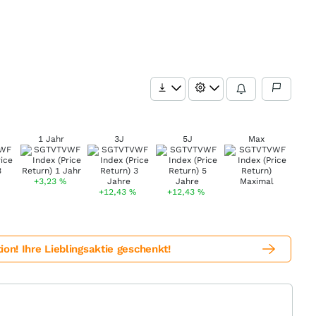
1 Jahr
3J
5J
Max
+3,23
%
+12,43
%
+12,43
%
! Ihre Lieblingsaktie geschenkt!