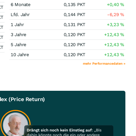
6 Monate
0,135
PKT
+0,40
%
KT
Lfd. Jahr
0,144
PKT
-6,29
%
KT
1 Jahr
0,131
PKT
+3,23
%
KT
3 Jahre
0,120
PKT
+12,43
%
KT
5 Jahre
0,120
PKT
+12,43
%
KT
10 Jahre
0,120
PKT
+12,43
%
mehr Performancedaten »
ex (Price Return)