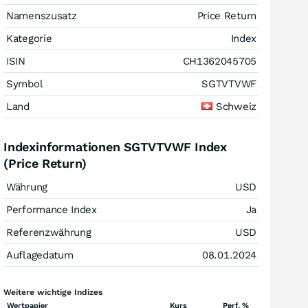
Namenszusatz
Price Return
Kategorie
Index
ISIN
CH1362045705
Symbol
SGTVTVWF
Land
Schweiz
Indexinformationen SGTVTVWF Index
(Price Return)
Währung
USD
Performance Index
Ja
Referenzwährung
USD
Auflagedatum
08.01.2024
Weitere wichtige Indizes
Wertpapier
Kurs
Perf. %