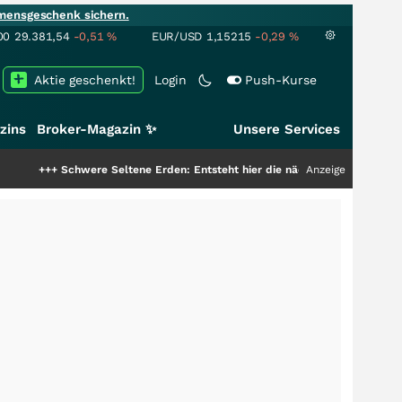
mensgeschenk sichern.
00
29.381,54
-0,51
%
EUR/USD
1,15215
-0,29
%
Aktie geschenkt!
Login
Push-Kurse
zins
Broker-Magazin ✨
Unsere Services
chwere Seltene Erden: Entsteht hier die nächste Milliardenstory?
Anzeige
+++