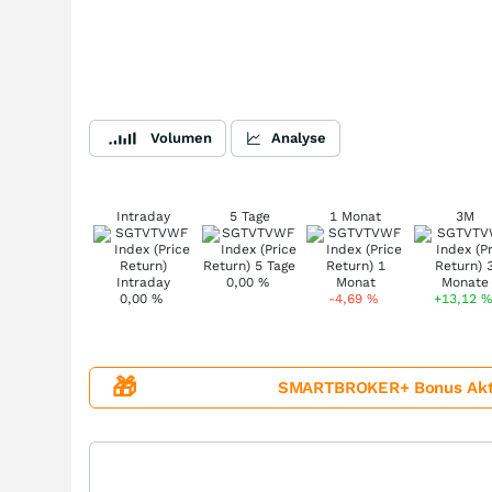
Volumen
Analyse
Intraday
5 Tage
1 Monat
3M
0,00
%
0,00
%
-4,69
%
+13,12
%
🎁
SMARTBROKER+ Bonus Aktion