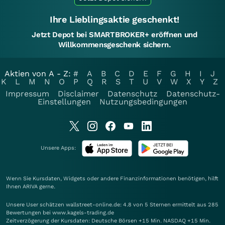
Ihre Lieblingsaktie geschenkt!
Jetzt Depot bei SMARTBROKER+ eröffnen und
Willkommensgeschenk sichern.
Aktien von A - Z:
#
A
B
C
D
E
F
G
H
I
J
K
L
M
N
O
P
Q
R
S
T
U
V
W
X
Y
Z
Impressum
Disclaimer
Datenschutz
Datenschutz-
Einstellungen
Nutzungsbedingungen
Unsere Apps:
Wenn Sie Kursdaten, Widgets oder andere Finanzinformationen benötigen, hilft
Ihnen
ARIVA
gerne.
Unsere User schätzen wallstreet-online.de: 4.8 von 5 Sternen ermittelt aus 285
Bewertungen bei www.kagels-trading.de
Zeitverzögerung der Kursdaten: Deutsche Börsen +15 Min. NASDAQ +15 Min.