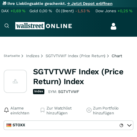
🎁 Ihre Lieblingsaktie geschenkt.
→ Jetzt Depot eröffnen
DAX
+0,69
%
Gold
0,00
%
Öl (Brent)
-1,53
%
Dow Jones
+0,25
%
Indizes
SGTVTVWF Index (Price Return)
Chart
Startseite
SGTVTVWF Index (Price
Return) Index
Index
SYM:
SGTVTVWF
Alarme
Zur Watchlist
Zum Portfolio
einrichten
hinzufügen
hinzufügen
STOXX