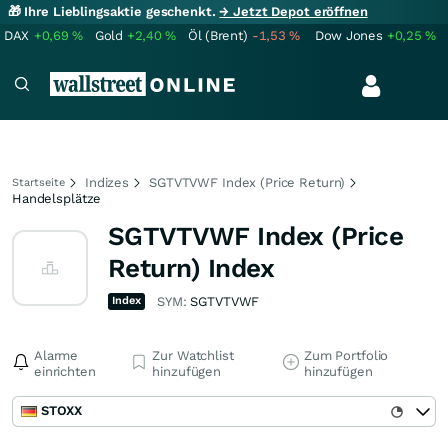
🎁 Ihre Lieblingsaktie geschenkt.
→ Jetzt Depot eröffnen
DAX
+0,69
%
Gold
+2,40
%
Öl (Brent)
-1,53
%
Dow Jones
+0,25
%
Indizes
SGTVTVWF Index (Price Return)
Startseite
Handelsplätze
SGTVTVWF Index (Price
Return) Index
Index
SYM:
SGTVTVWF
Alarme
Zur Watchlist
Zum Portfolio
einrichten
hinzufügen
hinzufügen
STOXX