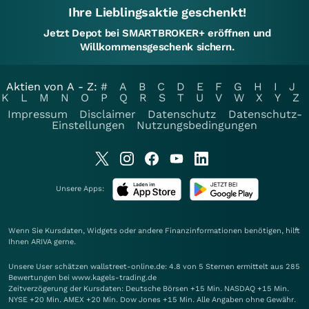
Ihre Lieblingsaktie geschenkt!
Jetzt Depot bei SMARTBROKER+ eröffnen und
Willkommensgeschenk sichern.
Aktien von A - Z:
#
A
B
C
D
E
F
G
H
I
J
K
L
M
N
O
P
Q
R
S
T
U
V
W
X
Y
Z
Impressum
Disclaimer
Datenschutz
Datenschutz-
Einstellungen
Nutzungsbedingungen
Unsere Apps:
Wenn Sie Kursdaten, Widgets oder andere Finanzinformationen benötigen, hilft
Ihnen
ARIVA
gerne.
Unsere User schätzen wallstreet-online.de: 4.8 von 5 Sternen ermittelt aus 285
Bewertungen bei www.kagels-trading.de
Zeitverzögerung der Kursdaten: Deutsche Börsen +15 Min. NASDAQ +15 Min.
NYSE +20 Min. AMEX +20 Min. Dow Jones +15 Min. Alle Angaben ohne Gewähr.