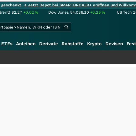
ie geschenkt.
→ Jetzt Depot bei SMARTBROKER+ eröffnen und Willkom
Brent)
82,27
+0,02
%
Dow Jones
54.036,10
+0,25
%
US Tech 1
ETFs
Anleihen
Derivate
Rohstoffe
Krypto
Devisen
Fest