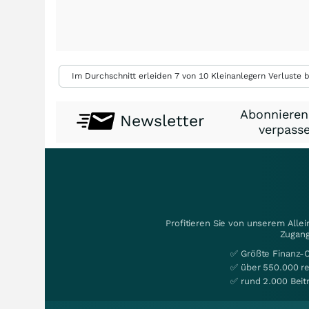
Im Durchschnitt erleiden 7 von 10 Kleinanlegern Verluste b
Abonnieren
Newsletter
verpasse
Profitieren Sie von unserem Alle
Zugang
✅ Größte Finanz-
✅ über 550.000 re
✅ rund 2.000 Beit