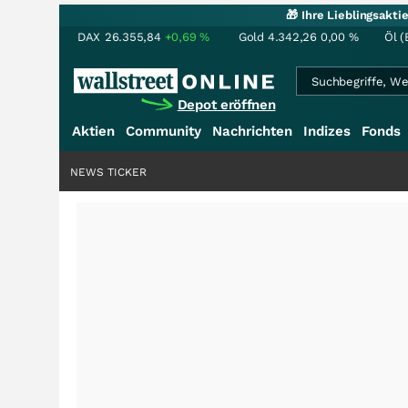
🎁 Ihre Lieblingsakt
DAX
26.355,84
+0,69
%
Gold
4.342,26
0,00
%
Öl (
Depot eröffnen
Aktien
Community
Nachrichten
Indizes
Fonds
NEWS TICKER