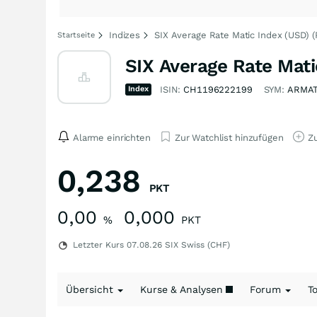
Indizes
SIX Average Rate Matic Index (USD) (
Startseite
SIX Average Rate Mati
Index
ISIN:
CH1196222199
SYM:
ARMA
Alarme einrichten
Zur Watchlist hinzufügen
Zu
0,238
PKT
0,00
0,000
%
PKT
Letzter Kurs
07.08.26
SIX Swiss (CHF)
Übersicht
Kurse & Analysen
Forum
T