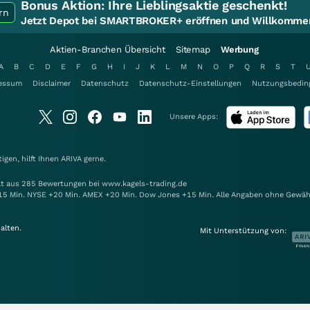
Bonus Aktion:
Ihre Lieblingsaktie geschenkt!
rn
Jetzt Depot bei SMARTBROKER+ eröffnen und Willkommen
Aktien-Branchen Übersicht
Sitemap
Werbung
A
B
C
D
E
F
G
H
I
J
K
L
M
N
O
P
Q
R
S
T
essum
Disclaimer
Datenschutz
Datenschutz-Einstellungen
Nutzungsbedin
Unsere Apps:
gen, hilft Ihnen
ARIVA
gerne.
elt aus 285 Bewertungen bei www.kagels-trading.de
15 Min. NYSE +20 Min. AMEX +20 Min. Dow Jones +15 Min. Alle Angaben ohne Gewäh
alten.
Mit Unterstützung von: