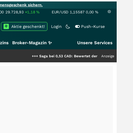
mensgeschenk sichern.
00
29.728,93
+1,18
%
EUR/USD
1,15587
0,00
%
Aktie geschenkt!
Login
Push-Kurse
zins
Broker-Magazin ✨
Unsere Services
+++
Saga bei 0,53 CAD: Bewertet der Markt noch immer nur die
Anzeige