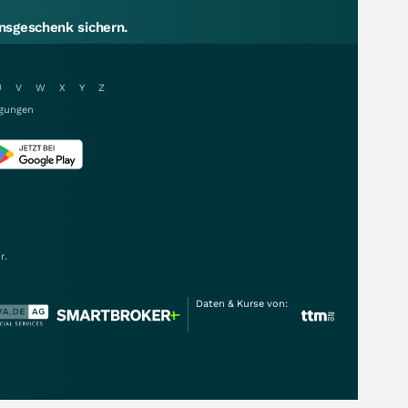
sgeschenk sichern.
U
V
W
X
Y
Z
gungen
r.
Daten & Kurse von: