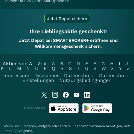
✅ mehr als 25 Jahre Marktpräsenz
Jetzt Depot sichern
Ihre Lieblingsaktie geschenkt!
Jetzt Depot bei SMARTBROKER+ eröffnen und
Willkommensgeschenk sichern.
Aktien von A - Z:
#
A
B
C
D
E
F
G
H
I
J
K
L
M
N
O
P
Q
R
S
T
U
V
W
X
Y
Z
Impressum
Disclaimer
Datenschutz
Datenschutz-
Einstellungen
Nutzungsbedingungen
Unsere Apps:
Wenn Sie Kursdaten, Widgets oder andere Finanzinformationen benötigen, hilft
Ihnen
ARIVA
gerne.