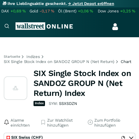
🎁 Ihre Lieblingsaktie geschenkt.
→ Jetzt Depot eröffnen
DAX
+0,69
%
Gold
-0,17
%
Öl (Brent)
+0,06
%
Dow Jones
+0,25
%
Indizes
Startseite
SIX Single Stock Index on SANDOZ GROUP N (Net Return)
Chart
SIX Single Stock Index on
SANDOZ GROUP N (Net
Return) Index
Index
SYM:
SSXSDZN
Alarme
Zur Watchlist
Zum Portfolio
einrichten
hinzufügen
hinzufügen
SIX Swiss (CHF)