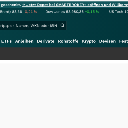
ie geschenkt.
→ Jetzt Depot bei SMARTBROKER+ eröffnen und Willkom
(Brent)
83,36
-0,21
%
Dow Jones
53.980,36
+0,15
%
US Tech 1
ETFs
Anleihen
Derivate
Rohstoffe
Krypto
Devisen
Fest
+++
S