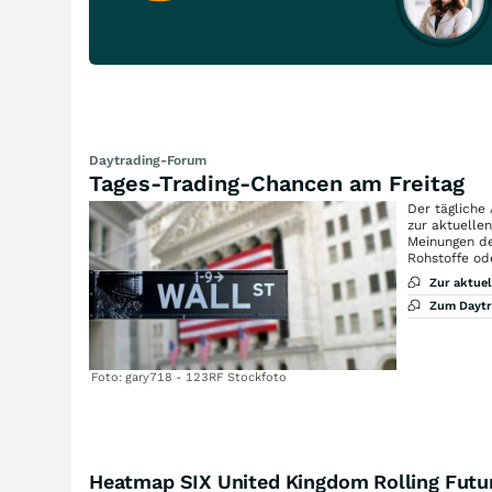
Daytrading-Forum
Tages-Trading-Chancen am Freitag
Der tägliche
zur aktuelle
Meinungen de
Rohstoffe od
Zur aktue
Zum Dayt
Foto: gary718 - 123RF Stockfoto
Heatmap SIX United Kingdom Rolling Futu