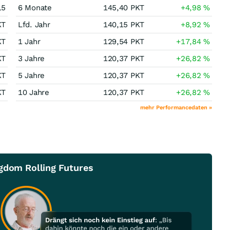
15
6 Monate
145,40
PKT
+4,98
%
KT
Lfd. Jahr
140,15
PKT
+8,92
%
KT
1 Jahr
129,54
PKT
+17,84
%
KT
3 Jahre
120,37
PKT
+26,82
%
KT
5 Jahre
120,37
PKT
+26,82
%
KT
10 Jahre
120,37
PKT
+26,82
%
mehr Performancedaten »
ngdom Rolling Futures