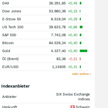
DAX
26.291,65
+0,45
Dow Jones
53.980,36
+0,15
E-Stoxx 50
6.519,04
+0,29
US Tech 100
29.633,78
+0,86
S&P 500
7.742,08
+0,40
Bitcoin
64.529,24
+0,40
Gold
4.337,40
+2,40
Öl (Brent)
83,36
-0,21
EUR/USD
1,15605
+0,31
mehr Indizes »
Indexanbieter
SIX Swiss Exchange
Anbieter
Indices
Herkunft
Schweiz