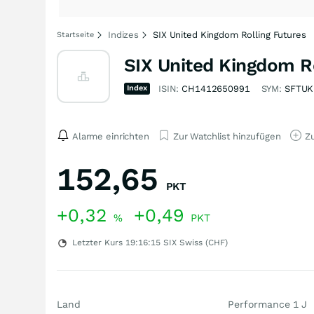
Indizes
SIX United Kingdom Rolling Futures
Startseite
SIX United Kingdom Ro
Index
ISIN:
CH1412650991
SYM:
SFTUK
Alarme einrichten
Zur Watchlist hinzufügen
Zu
152,65
PKT
+0,32
+0,49
%
PKT
Letzter Kurs
19:16:15
SIX Swiss (CHF)
Land
Performance 1 J