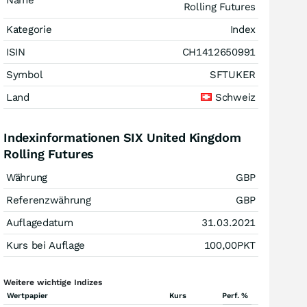
Name
Rolling Futures
Kategorie
Index
ISIN
CH1412650991
Symbol
SFTUKER
Land
Schweiz
Indexinformationen SIX United Kingdom
Rolling Futures
Währung
GBP
Referenzwährung
GBP
Auflagedatum
31.03.2021
Kurs bei Auflage
100,00
PKT
Weitere wichtige Indizes
Wertpapier
Kurs
Perf. %