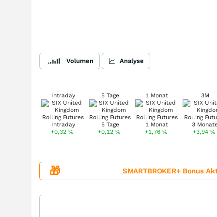
Volumen
Analyse
Intraday
5 Tage
1 Monat
3M
+0,32
%
+0,12
%
+1,76
%
+3,94
%
🎁
SMARTBROKER+ Bonus Aktion