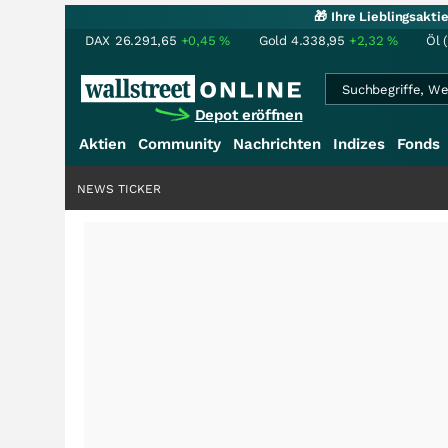
🎁 Ihre Lieblingsakt
DAX
26.291,65
+0,45
%
Gold
4.338,95
+2,32
%
Öl 
Depot eröffnen
Aktien
Community
Nachrichten
Indizes
Fonds
NEWS TICKER