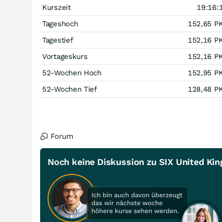
Kurszeit
19:16:
Tageshoch
152,65
P
Tagestief
152,16
P
Vortageskurs
152,16
P
52-Wochen Hoch
152,95
P
52-Wochen Tief
128,48
P
Forum
Noch keine Diskussion zu SIX United Ki