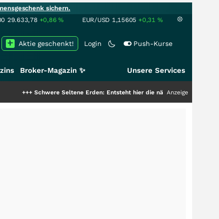
mensgeschenk sichern.
00
29.633,78
+0,86
%
EUR/USD
1,15605
+0,31
%
Aktie geschenkt!
Login
Push-Kurse
zins
Broker-Magazin ✨
Unsere Services
chwere Seltene Erden: Entsteht hier die nächste Milliardenstory?
Anzeige
+++