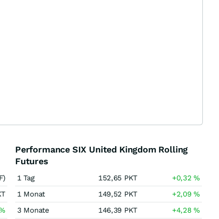
Performance SIX United Kingdom Rolling
Futures
F)
1 Tag
152,65
PKT
+0,32
%
KT
1 Monat
149,52
PKT
+2,09
%
%
3 Monate
146,39
PKT
+4,28
%