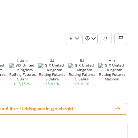
1 Jahr
3J
5J
Max
+17,46
%
+26,41
%
+26,41
%
! Ihre Lieblingsaktie geschenkt!