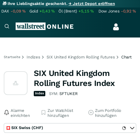
🎁 Ihre Lieblingsaktie geschenkt.
→ Jetzt Depot eröffnen
DAX
-0,09
%
Gold
+0,43
%
Öl (Brent)
+5,15
%
Dow Jones
-0,92
%
Indizes
SIX United Kingdom Rolling Futures
Chart
Startseite
SIX United Kingdom
Rolling Futures Index
Index
SYM:
SFTUKER
Alarme
Zur Watchlist
Zum Portfolio
einrichten
hinzufügen
hinzufügen
SIX Swiss (CHF)