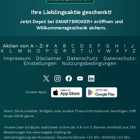
Ihre Lieblingsaktie geschenkt!
Jetzt Depot bei SMARTBROKER+ eröffnen und
Willkommensgeschenk sichern.
Aktien von A - Z:
#
A
B
C
D
E
F
G
H
I
J
K
L
M
N
O
P
Q
R
S
T
U
V
W
X
Y
Z
Impressum
Disclaimer
Datenschutz
Datenschutz-
Einstellungen
Nutzungsbedingungen
Unsere Apps:
Wenn Sie Kursdaten, Widgets oder andere Finanzinformationen benötigen, hilft
Ihnen
ARIVA
gerne.
Unsere User schätzen wallstreet-online.de: 4.8 von 5 Sternen ermittelt aus 285
Bewertungen bei www.kagels-trading.de
Zeitverzögerung der Kursdaten: Deutsche Börsen +15 Min. NASDAQ +15 Min.