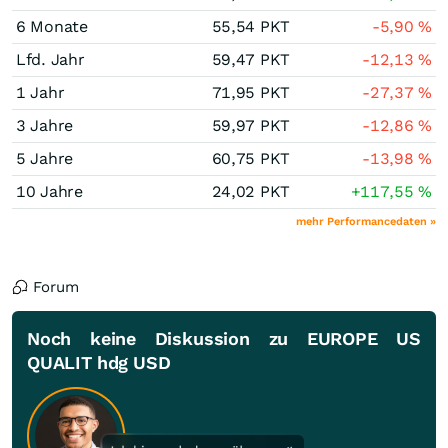
6 Monate
55,54
PKT
-5,90
%
Lfd. Jahr
59,47
PKT
-12,13
%
1 Jahr
71,95
PKT
-27,37
%
3 Jahre
59,97
PKT
-12,86
%
5 Jahre
60,75
PKT
-13,98
%
10 Jahre
24,02
PKT
+117,55
%
mehr Performancedaten »
Forum
Noch keine Diskussion zu EUROPE US
QUALIT hdg USD