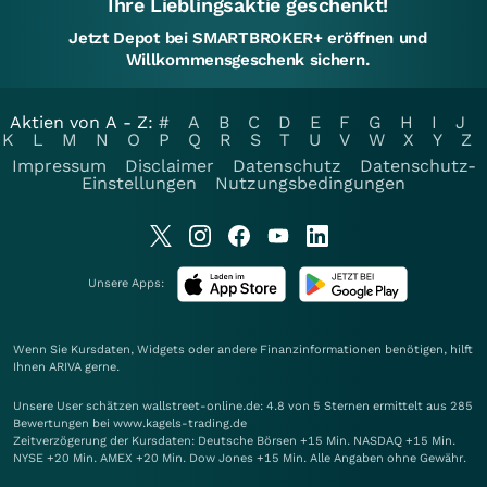
Ihre Lieblingsaktie geschenkt!
Jetzt Depot bei SMARTBROKER+ eröffnen und
Willkommensgeschenk sichern.
Aktien von A - Z:
#
A
B
C
D
E
F
G
H
I
J
K
L
M
N
O
P
Q
R
S
T
U
V
W
X
Y
Z
Impressum
Disclaimer
Datenschutz
Datenschutz-
Einstellungen
Nutzungsbedingungen
Unsere Apps:
Wenn Sie Kursdaten, Widgets oder andere Finanzinformationen benötigen, hilft
Ihnen
ARIVA
gerne.
Unsere User schätzen wallstreet-online.de: 4.8 von 5 Sternen ermittelt aus 285
Bewertungen bei www.kagels-trading.de
Zeitverzögerung der Kursdaten: Deutsche Börsen +15 Min. NASDAQ +15 Min.
NYSE +20 Min. AMEX +20 Min. Dow Jones +15 Min. Alle Angaben ohne Gewähr.