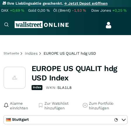
🎁 Ihre Lieblingsaktie geschenkt.
→ Jetzt Depot eröffnen
DAX
+0,69
%
Gold
0,00
%
Öl (Brent)
-1,53
%
Dow Jones
+0,25
%
Indizes
EUROPE US QUALIT hdg USD
Startseite
EUROPE US QUALIT hdg
USD Index
Index
WKN:
SLA1L8
Alarme
Zur Watchlist
Zum Portfolio
einrichten
hinzufügen
hinzufügen
Stuttgart