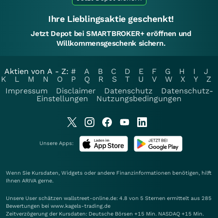
Ihre Lieblingsaktie geschenkt!
Jetzt Depot bei SMARTBROKER+ eröffnen und
Willkommensgeschenk sichern.
Aktien von A - Z:
#
A
B
C
D
E
F
G
H
I
J
K
L
M
N
O
P
Q
R
S
T
U
V
W
X
Y
Z
Impressum
Disclaimer
Datenschutz
Datenschutz-
Einstellungen
Nutzungsbedingungen
Unsere Apps:
Wenn Sie Kursdaten, Widgets oder andere Finanzinformationen benötigen, hilft
Ihnen
ARIVA
gerne.
Unsere User schätzen wallstreet-online.de: 4.8 von 5 Sternen ermittelt aus 285
Bewertungen bei www.kagels-trading.de
Zeitverzögerung der Kursdaten: Deutsche Börsen +15 Min. NASDAQ +15 Min.