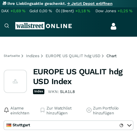
🎁 Ihre Lieblingsaktie geschenkt.
→ Jetzt Depot eröffnen
DAX
+0,69
%
Gold
0,00
%
Öl (Brent)
+0,18
%
Dow Jones
+0,25
%
Indizes
EUROPE US QUALIT hdg USD
Chart
Startseite
EUROPE US QUALIT hdg
USD Index
Index
WKN:
SLA1L8
Alarme
Zur Watchlist
Zum Portfolio
einrichten
hinzufügen
hinzufügen
Stuttgart