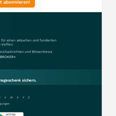
t abonnieren!
für einen aktuellen und fundierten
 treffen.
nanzNachrichten und BörsenNews
BROKER+
sgeschenk sichern.
U
V
W
X
Y
Z
gungen