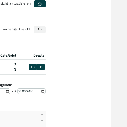
sicht aktualisieren
vorherige Ansicht
 Geld/Brief
Details
0
TS
HK
0
ngeben:
bis
-
-