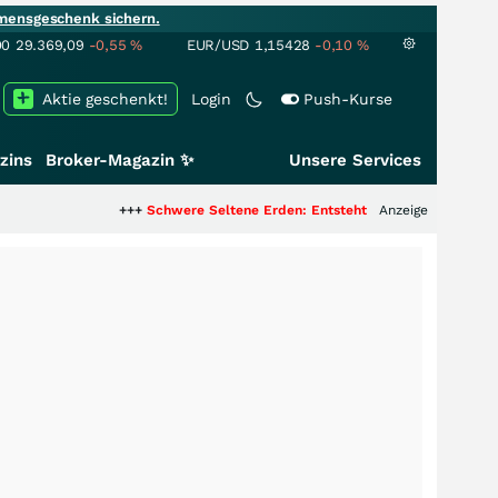
mensgeschenk sichern.
00
29.369,09
-0,55
%
EUR/USD
1,15428
-0,10
%
Aktie geschenkt!
Login
Push-Kurse
zins
Broker-Magazin ✨
Unsere Services
+++
Schwere Seltene Erden: Entsteht hier die nächste Milliarden
Anzeige