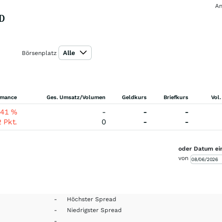
An
SD
Alle
Börsenplatz
rmance
Ges. Umsatz/Volumen
Geldkurs
Briefkurs
Vol.
,41
%
-
-
-
2
Pkt.
0
-
-
oder Datum ei
von
-
Höchster Spread
-
Niedrigster Spread
-