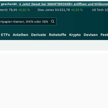
ie geschenkt.
→ Jetzt Depot bei SMARTBROKER+ eröffnen und Willkom
Brent)
79,45
+0,01
%
Dow Jones
54.521,78
+0,22
%
US Tech 1
ETFs
Anleihen
Derivate
Rohstoffe
Krypto
Devisen
Fest