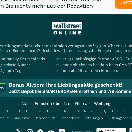
Jetz
n Sie nichts mehr aus der Redaktion
instellungsmerkmal als den zentralen verlagsunabhängigen Wissens-Hub 
 in die Börsen- und Wirtschaftswelt, um strategische Entscheidungen zu
Community Deutschlands
✅ verlagsunabhängige Partner ARIVA, Fi
gistrierte Nutzer
✅ Jederzeit einfach handeln beim
SMART
räge pro Tag
✅ mehr als 25 Jahre Marktpräsenz
Bonus Aktion:
Ihre Lieblingsaktie geschenkt!
rn
Jetzt Depot bei SMARTBROKER+ eröffnen und Willkommen
Aktien-Branchen Übersicht
Sitemap
Werbung
A
B
C
D
E
F
G
H
I
J
K
L
M
N
O
P
Q
R
S
T
essum
Disclaimer
Datenschutz
Datenschutz-Einstellungen
Nutzungsbedin