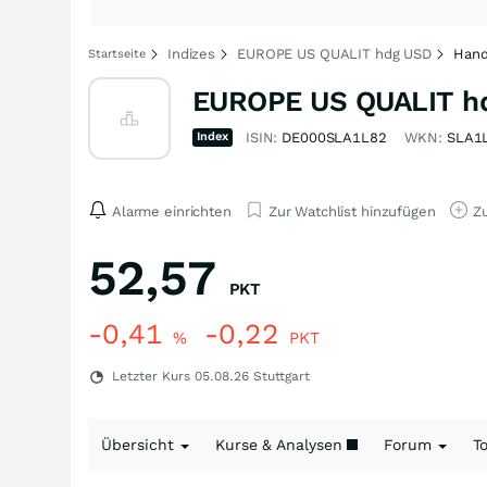
Indizes
EUROPE US QUALIT hdg USD
Hand
Startseite
EUROPE US QUALIT hd
Index
ISIN:
DE000SLA1L82
WKN:
SLA1
Alarme einrichten
Zur Watchlist hinzufügen
Zu
52,57
PKT
-0,41
-0,22
%
PKT
Letzter Kurs
05.08.26
Stuttgart
Übersicht
Kurse & Analysen
Forum
T