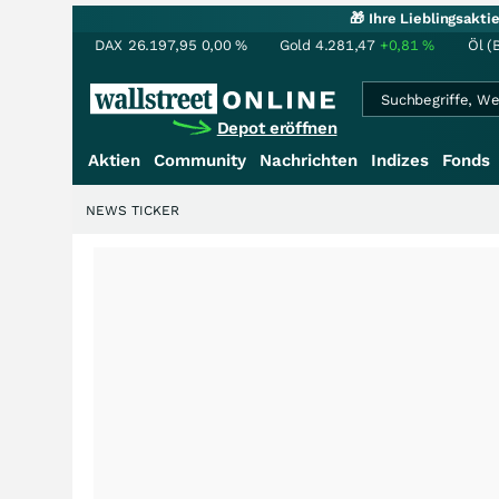
🎁 Ihre Lieblingsakt
DAX
26.197,95
0,00
%
Gold
4.281,47
+0,81
%
Öl (
Depot eröffnen
Aktien
Community
Nachrichten
Indizes
Fonds
NEWS TICKER