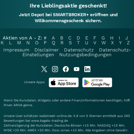
Ihre Lieblingsaktie geschenkt!
Jetzt Depot bei SMARTBROKER+ eröffnen und
Willkommensgeschenk sichern.
Aktien von A - Z:
#
A
B
C
D
E
F
G
H
I
J
K
L
M
N
O
P
Q
R
S
T
U
V
W
X
Y
Z
Impressum
Disclaimer
Datenschutz
Datenschutz-
Einstellungen
Nutzungsbedingungen
Unsere Apps:
Wenn Sie Kursdaten, Widgets oder andere Finanzinformationen benötigen, hilft
Ihnen
ARIVA
gerne.
Unsere User schätzen wallstreet-online.de: 4.8 von 5 Sternen ermittelt aus 285
Bewertungen bei www.kagels-trading.de
Zeitverzögerung der Kursdaten: Deutsche Börsen +15 Min. NASDAQ +15 Min.
NYSE +20 Min. AMEX +20 Min. Dow Jones +15 Min. Alle Angaben ohne Gewähr.