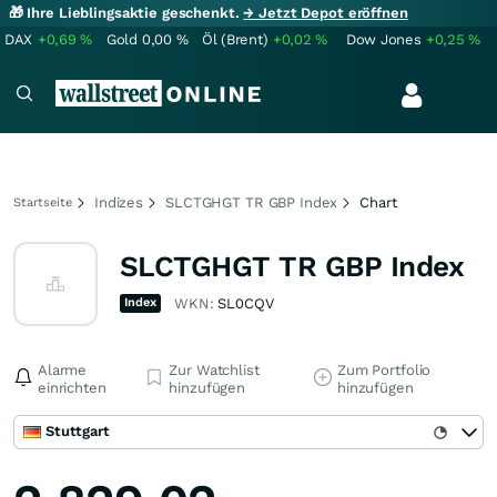
🎁 Ihre Lieblingsaktie geschenkt.
→ Jetzt Depot eröffnen
DAX
+0,69
%
Gold
0,00
%
Öl (Brent)
+0,02
%
Dow Jones
+0,25
%
Indizes
SLCTGHGT TR GBP Index
Chart
Startseite
SLCTGHGT TR GBP Index
Index
WKN:
SL0CQV
Alarme
Zur Watchlist
Zum Portfolio
einrichten
hinzufügen
hinzufügen
Stuttgart