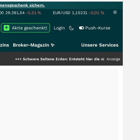
mensgeschenk sichern.
00
29.381,54
-0,51
%
EUR/USD
1,15231
-0,01
%
Aktie geschenkt!
Login
Push-Kurse
zins
Broker-Magazin ✨
Unsere Services
++
Schwere Seltene Erden: Entsteht hier die nächste Milliardenstory?
Anzeige
+++