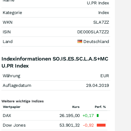
Name
U.PR Index
Kategorie
Index
WKN
SLA7ZZ
ISIN
DE000SLA7ZZ2
Land
Deutschland
Indexinformationen SO.IS.ES.SC.L.A.S+MC
U.PR Index
Währung
EUR
Auflagedatum
29.04.2019
Weitere wichtige Indizes
Wertpapier
Kurs
Perf. %
DAX
26.195,00
+0,17
Dow Jones
53.901,32
-0,92