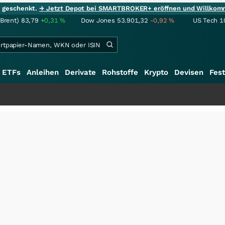
ie geschenkt.
→ Jetzt Depot bei SMARTBROKER+ eröffnen und Willkom
(Brent)
83,79
+0,31
%
Dow Jones
53.901,32
-0,92
%
US Tech 1
ETFs
Anleihen
Derivate
Rohstoffe
Krypto
Devisen
Fest
+