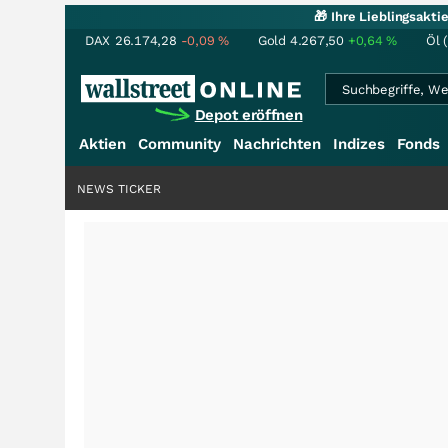
🎁 Ihre Lieblingsakt
DAX
26.174,28
-0,09
%
Gold
4.267,50
+0,64
%
Öl 
Depot eröffnen
Aktien
Community
Nachrichten
Indizes
Fonds
NEWS TICKER