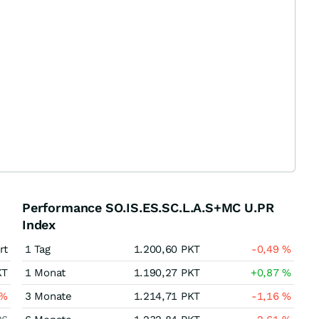
Performance SO.IS.ES.SC.L.A.S+MC U.PR
Index
rt
1 Tag
1.200,60
PKT
-0,49
%
KT
1 Monat
1.190,27
PKT
+0,87
%
%
3 Monate
1.214,71
PKT
-1,16
%