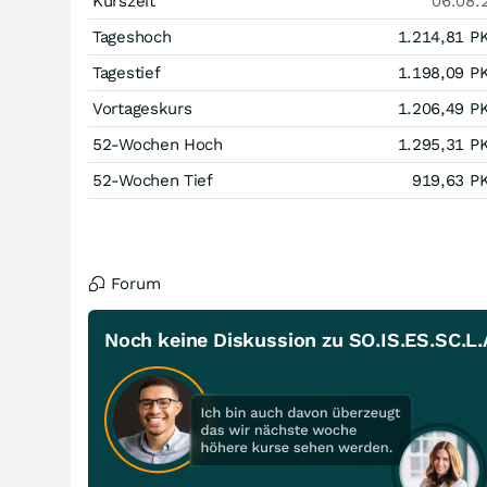
Kurszeit
06.08.
Tageshoch
1.214,81
P
Tagestief
1.198,09
P
Vortageskurs
1.206,49
P
52-Wochen Hoch
1.295,31
P
52-Wochen Tief
919,63
P
Forum
Noch keine Diskussion zu SO.IS.ES.SC.L