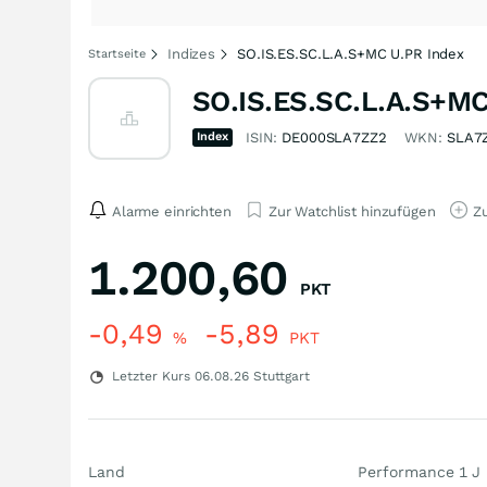
Indizes
SO.IS.ES.SC.L.A.S+MC U.PR Index
Startseite
SO.IS.ES.SC.L.A.S+MC
Index
ISIN:
DE000SLA7ZZ2
WKN:
SLA7
Alarme einrichten
Zur Watchlist hinzufügen
Zu
1.200,60
PKT
-0,49
-5,89
%
PKT
Letzter Kurs
06.08.26
Stuttgart
Land
Performance 1 J