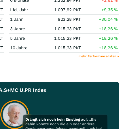
26
6 Monate
1.232,84
PKT
-2,61
%
KT
Lfd. Jahr
1.097,92
PKT
+9,35
%
KT
1 Jahr
923,28
PKT
+30,04
%
KT
3 Jahre
1.015,23
PKT
+18,26
%
KT
5 Jahre
1.015,23
PKT
+18,26
%
KT
10 Jahre
1.015,23
PKT
+18,26
%
mehr Performancedaten »
.A.S+MC U.PR Index