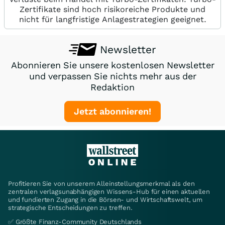
Zertifikate sind hoch risikoreiche Produkte und
nicht für langfristige Anlagestrategien geeignet.
Newsletter
Abonnieren Sie unsere kostenlosen Newsletter
und verpassen Sie nichts mehr aus der
Redaktion
Jetzt abonnieren!
Profitieren Sie von unserem Alleinstellungsmerkmal als den
zentralen verlagsunabhängigen Wissens-Hub für einen aktuellen
und fundierten Zugang in die Börsen- und Wirtschaftswelt, um
strategische Entscheidungen zu treffen.
✅ Größte Finanz-Community Deutschlands