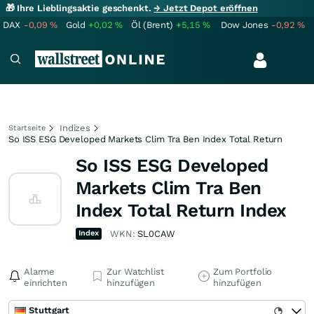
🎁 Ihre Lieblingsaktie geschenkt.
→ Jetzt Depot eröffnen
DAX
-0,09
%
Gold
+0,02
%
Öl (Brent)
+5,15
%
Dow Jones
-0,92
%
Indizes
Startseite
So ISS ESG Developed Markets Clim Tra Ben Index Total Return
So ISS ESG Developed
Markets Clim Tra Ben
Index Total Return Index
Index
WKN:
SL0CAW
Alarme
Zur Watchlist
Zum Portfolio
einrichten
hinzufügen
hinzufügen
Stuttgart