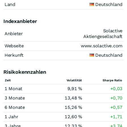
Land
Deutschland
Indexanbieter
Solactive
Anbieter
Aktiengesellschaft
Webseite
www.solactive.com
Herkunft
Deutschland
Risikokennzahlen
Zeit
Volatilität
Sharpe Ratio
1 Monat
9,91 %
+0,03
3 Monate
13,48 %
+0,70
6 Monate
15,26 %
+0,57
1 Jahr
12,60 %
+1,71
3 Jahre
12,33 %
+3,74