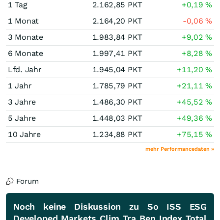
1 Tag
2.162,85
PKT
+0,19
%
1 Monat
2.164,20
PKT
-0,06
%
3 Monate
1.983,84
PKT
+9,02
%
6 Monate
1.997,41
PKT
+8,28
%
Lfd. Jahr
1.945,04
PKT
+11,20
%
1 Jahr
1.785,79
PKT
+21,11
%
3 Jahre
1.486,30
PKT
+45,52
%
5 Jahre
1.448,03
PKT
+49,36
%
10 Jahre
1.234,88
PKT
+75,15
%
mehr Performancedaten »
Forum
Noch keine Diskussion zu So ISS ESG
Developed Markets Clim Tra Ben Index Total