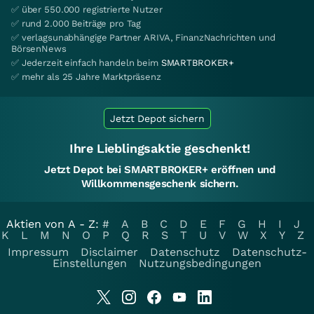
✅ über 550.000 registrierte Nutzer
✅ rund 2.000 Beiträge pro Tag
✅ verlagsunabhängige Partner ARIVA, FinanzNachrichten und
BörsenNews
✅ Jederzeit einfach handeln beim
SMARTBROKER+
✅ mehr als 25 Jahre Marktpräsenz
Jetzt Depot sichern
Ihre Lieblingsaktie geschenkt!
Jetzt Depot bei SMARTBROKER+ eröffnen und
Willkommensgeschenk sichern.
Aktien von A - Z:
#
A
B
C
D
E
F
G
H
I
J
K
L
M
N
O
P
Q
R
S
T
U
V
W
X
Y
Z
Impressum
Disclaimer
Datenschutz
Datenschutz-
Einstellungen
Nutzungsbedingungen