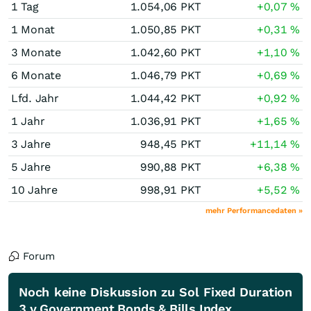
1 Tag
1.054,06
PKT
+0,07
%
1 Monat
1.050,85
PKT
+0,31
%
3 Monate
1.042,60
PKT
+1,10
%
6 Monate
1.046,79
PKT
+0,69
%
Lfd. Jahr
1.044,42
PKT
+0,92
%
1 Jahr
1.036,91
PKT
+1,65
%
3 Jahre
948,45
PKT
+11,14
%
5 Jahre
990,88
PKT
+6,38
%
10 Jahre
998,91
PKT
+5,52
%
mehr Performancedaten »
Forum
Noch keine Diskussion zu Sol Fixed Duration
3 y Government Bonds & Bills Index