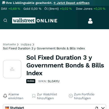
🎁 Ihre Lieblingsaktie geschenkt.
→ Jetzt Depot eröffnen
DAX
+0,69
%
Gold
0,00
%
Öl (Brent)
+0,02
%
Dow Jones
+0,25
%
Indizes
Startseite
Sol Fixed Duration 3 y Government Bonds & Bills Index
Sol Fixed Duration 3 y
Government Bonds & Bills
Index
Index
WKN:
SL0AYU
Alarme
Zur Watchlist
Zum Portfolio
einrichten
hinzufügen
hinzufügen
Stuttgart