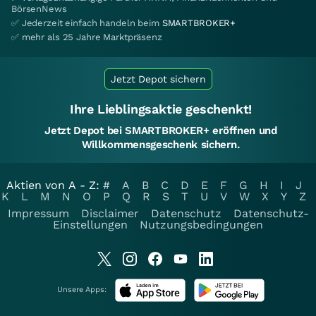
BörsenNews
✅ Jederzeit einfach handeln beim
SMARTBROKER+
✅ mehr als 25 Jahre Marktpräsenz
Jetzt Depot sichern
Ihre Lieblingsaktie geschenkt!
Jetzt Depot bei SMARTBROKER+ eröffnen und
Willkommensgeschenk sichern.
Aktien von A - Z:
#
A
B
C
D
E
F
G
H
I
J
K
L
M
N
O
P
Q
R
S
T
U
V
W
X
Y
Z
Impressum
Disclaimer
Datenschutz
Datenschutz-
Einstellungen
Nutzungsbedingungen
Unsere Apps: