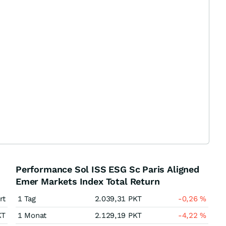
Performance Sol ISS ESG Sc Paris Aligned
Emer Markets Index Total Return
rt
1 Tag
2.039,31
PKT
-0,26
%
KT
1 Monat
2.129,19
PKT
-4,22
%