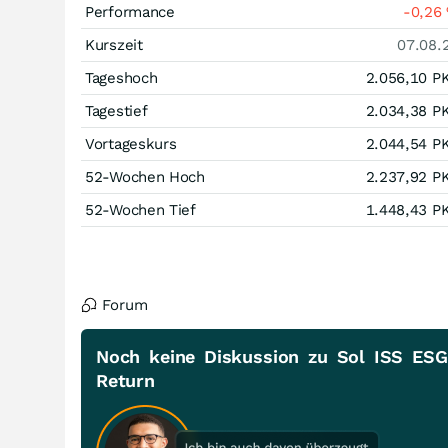
Performance
-0,26
Kurszeit
07.08.
Tageshoch
2.056,10
P
Tagestief
2.034,38
P
Vortageskurs
2.044,54
P
52-Wochen Hoch
2.237,92
P
52-Wochen Tief
1.448,43
P
Forum
Noch keine Diskussion zu Sol ISS ESG
Return