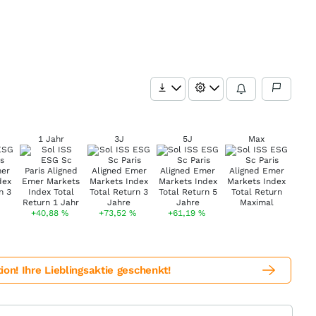
1 Jahr
3J
5J
Max
+40,88
%
+73,52
%
+61,19
%
! Ihre Lieblingsaktie geschenkt!