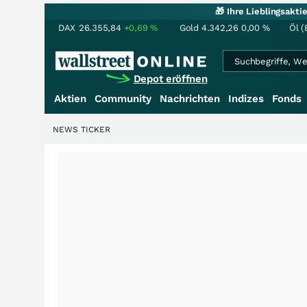
🎁 Ihre Lieblingsakt
DAX
26.355,84
+0,69
%
Gold
4.342,26
0,00
%
Öl (
Depot eröffnen
Aktien
Community
Nachrichten
Indizes
Fonds
NEWS TICKER