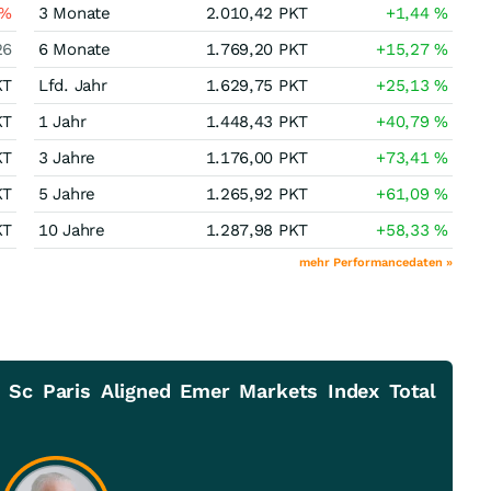
%
3 Monate
2.010,42
PKT
+1,44
%
26
6 Monate
1.769,20
PKT
+15,27
%
KT
Lfd. Jahr
1.629,75
PKT
+25,13
%
KT
1 Jahr
1.448,43
PKT
+40,79
%
KT
3 Jahre
1.176,00
PKT
+73,41
%
KT
5 Jahre
1.265,92
PKT
+61,09
%
KT
10 Jahre
1.287,98
PKT
+58,33
%
mehr Performancedaten »
 Sc Paris Aligned Emer Markets Index Total