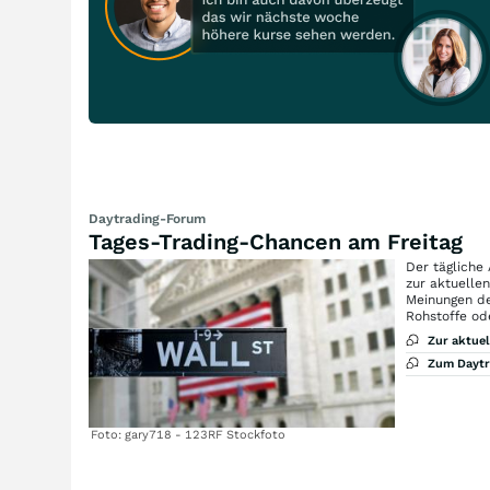
Daytrading-Forum
Tages-Trading-Chancen am Freitag
Der tägliche
zur aktuelle
Meinungen de
Rohstoffe od
Zur aktue
Zum Dayt
Foto: gary718 - 123RF Stockfoto