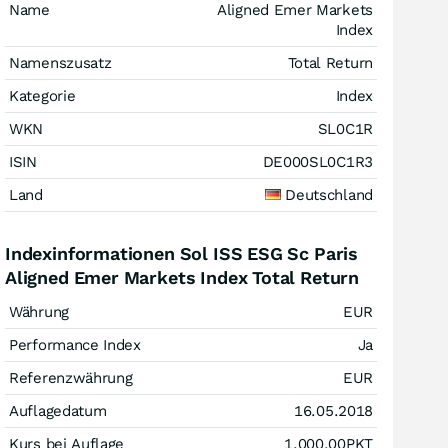
Name
Aligned Emer Markets
Index
Namenszusatz
Total Return
Kategorie
Index
WKN
SL0C1R
ISIN
DE000SL0C1R3
Land
Deutschland
Indexinformationen Sol ISS ESG Sc Paris
Aligned Emer Markets Index Total Return
Währung
EUR
Performance Index
Ja
Referenzwährung
EUR
Auflagedatum
16.05.2018
Kurs bei Auflage
1.000,00
PKT