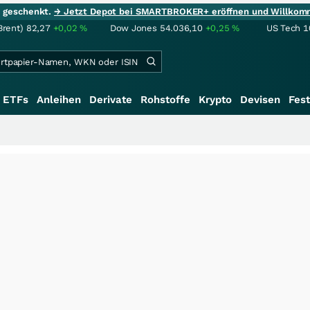
ie geschenkt.
→ Jetzt Depot bei SMARTBROKER+ eröffnen und Willkom
Brent)
82,27
+0,02
%
Dow Jones
54.036,10
+0,25
%
US Tech 1
ETFs
Anleihen
Derivate
Rohstoffe
Krypto
Devisen
Fest
+++
S