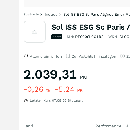
Indizes
Sol ISS ESG Sc Paris Aligned Emer Ma
Startseite
Sol ISS ESG Sc Paris 
Index
ISIN:
DE000SL0C1R3
WKN:
SL0C
Alarme einrichten
Zur Watchlist hinzufügen
Zu
2.039,31
PKT
-0,26
-5,24
%
PKT
Letzter Kurs
07.08.26
Stuttgart
Land
Performance 1 J