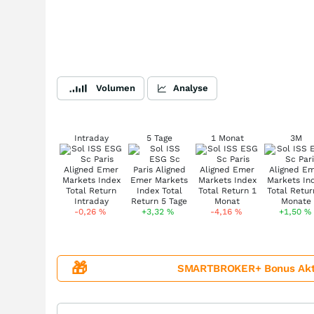
Volumen
Analyse
Intraday
5 Tage
1 Monat
3M
-0,26
%
+3,32
%
-4,16
%
+1,50
%
🎁
SMARTBROKER+ Bonus Aktion