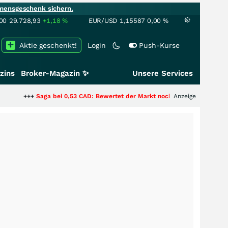
mensgeschenk sichern.
00
29.728,93
+1,18
%
EUR/USD
1,15587
0,00
%
Aktie geschenkt!
Login
Push-Kurse
zins
Broker-Magazin ✨
Unsere Services
aga bei 0,53 CAD: Bewertet der Markt noch immer nur die Hälfte der Story
Anzeige