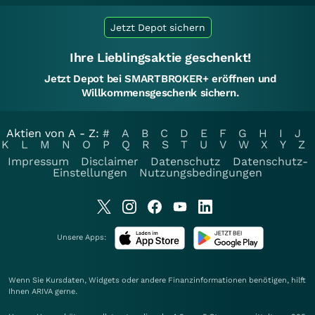
Jetzt Depot sichern
Ihre Lieblingsaktie geschenkt!
Jetzt Depot bei SMARTBROKER+ eröffnen und
Willkommensgeschenk sichern.
Aktien von A - Z:
#
A
B
C
D
E
F
G
H
I
J
K
L
M
N
O
P
Q
R
S
T
U
V
W
X
Y
Z
Impressum
Disclaimer
Datenschutz
Datenschutz-
Einstellungen
Nutzungsbedingungen
Unsere Apps:
Wenn Sie Kursdaten, Widgets oder andere Finanzinformationen benötigen, hilft
Ihnen
ARIVA
gerne.