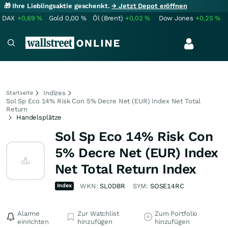
🎁 Ihre Lieblingsaktie geschenkt.
→ Jetzt Depot eröffnen
DAX
+0,69
%
Gold
0,00
%
Öl (Brent)
+0,02
%
Dow Jones
+0,25
%
Indizes
Startseite
Sol Sp Eco 14% Risk Con 5% Decre Net (EUR) Index Net Total
Return
Handelsplätze
Sol Sp Eco 14% Risk Con
5% Decre Net (EUR) Index
Net Total Return Index
Index
WKN:
SL0DBR
SYM:
SOSE14RC
Alarme
Zur Watchlist
Zum Portfolio
einrichten
hinzufügen
hinzufügen