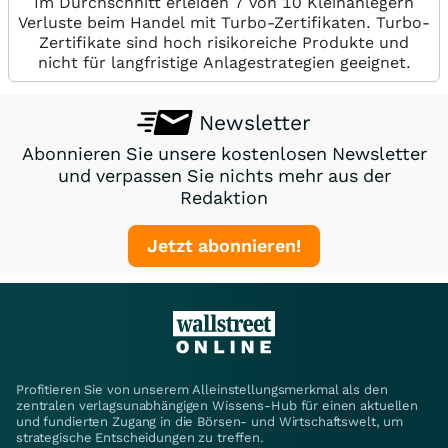
Im Durchschnitt erleiden 7 von 10 Kleinanlegern
Verluste beim Handel mit Turbo-Zertifikaten. Turbo-
Zertifikate sind hoch risikoreiche Produkte und
nicht für langfristige Anlagestrategien geeignet.
Newsletter
Abonnieren Sie unsere kostenlosen Newsletter
und verpassen Sie nichts mehr aus der
Redaktion
Jetzt abonnieren!
Profitieren Sie von unserem Alleinstellungsmerkmal als den
zentralen verlagsunabhängigen Wissens-Hub für einen aktuellen
und fundierten Zugang in die Börsen- und Wirtschaftswelt, um
strategische Entscheidungen zu treffen.