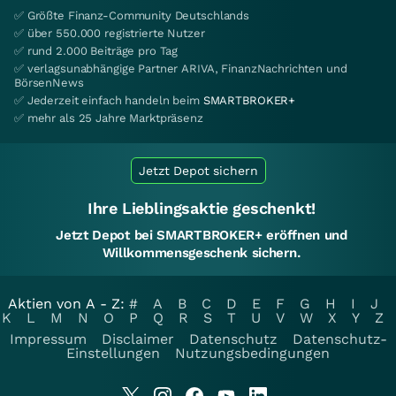
✅ Größte Finanz-Community Deutschlands
✅ über 550.000 registrierte Nutzer
✅ rund 2.000 Beiträge pro Tag
✅ verlagsunabhängige Partner ARIVA, FinanzNachrichten und
BörsenNews
✅ Jederzeit einfach handeln beim
SMARTBROKER+
✅ mehr als 25 Jahre Marktpräsenz
Jetzt Depot sichern
Ihre Lieblingsaktie geschenkt!
Jetzt Depot bei SMARTBROKER+ eröffnen und
Willkommensgeschenk sichern.
Aktien von A - Z:
#
A
B
C
D
E
F
G
H
I
J
K
L
M
N
O
P
Q
R
S
T
U
V
W
X
Y
Z
Impressum
Disclaimer
Datenschutz
Datenschutz-
Einstellungen
Nutzungsbedingungen