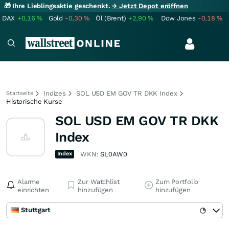
🎁 Ihre Lieblingsaktie geschenkt.
→ Jetzt Depot eröffnen
DAX
+0,16
%
Gold
-0,30
%
Öl (Brent)
+2,90
%
Dow Jones
-0,18
%
Indizes
SOL USD EM GOV TR DKK Index
Startseite
Historische Kurse
SOL USD EM GOV TR DKK
Index
Index
WKN:
SL0AW0
Alarme
Zur Watchlist
Zum Portfolio
einrichten
hinzufügen
hinzufügen
Stuttgart